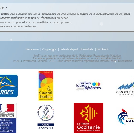
E :
 temps pour consulter les temps de passage ou pour afficher la nature de la disqualification ou du forfait
en
italique
représente le temps de réaction lors du départ
une épreuve pour afficher les résultats de cette épreuve
euve non courue actuellement
Bienvenue
|
Programme
|
Liste de départ
|
Résultats
|
En Direct
liveffn.com est une production de la Fédération Française de Natation
Ce site exploite le logiciel fédéral de natation course : extraNat-Pocket
© 2011 liveffn.com version : 2.01 - Tous droits réservés reproduction interdite sans autorisatio