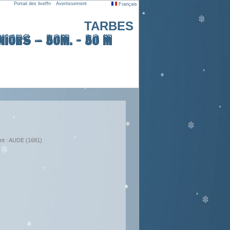
Portail des liveffn
Avertissement
Français
TARBES
iors – 50m. - 50 m
nt : AUDE (1681)