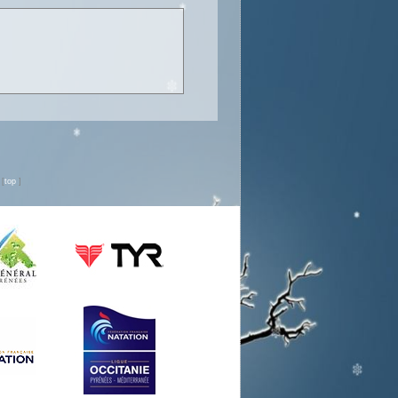
n
[
top
]