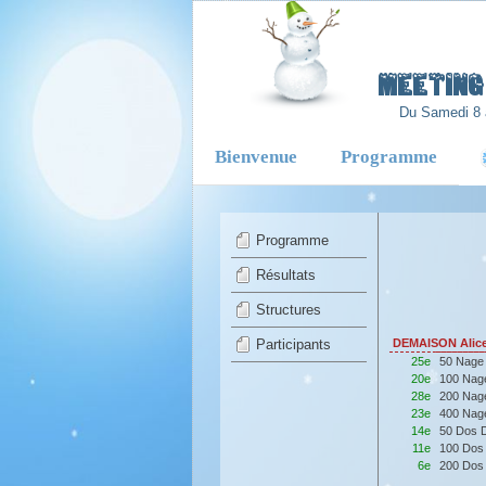
-
Meeting 
Du Samedi 8 
Bienvenue
Programme
Programme
Résultats
Structures
Participants
DEMAISON Alic
25e
50 Nage
20e
100 Nag
28e
200 Nag
23e
400 Nag
14e
50 Dos 
11e
100 Dos
6e
200 Dos