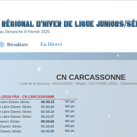
Régional d’Hiver de Ligue Juniors/Sén
au Dimanche 9 Février 2025
En Direct
Résultats
CN CARCASSONNE
Code de la structure : 43201100315 - Région : OCCITANIE (3001) - Départeme
e (2010) FRA - CN CARCASSONNE
 Libre Dames Séries
00:30.23
937 pts
e Libre Dames Séries
01:05.64
922 pts
e Libre Dames Séries
02:29.10
853 pts
e Libre Dames Séries
05:21.57
787 pts
Dames Séries
00:34.62
941 pts
 Dames Séries
01:15.02
903 pts
 Dames Séries
02:45.88
822 pts