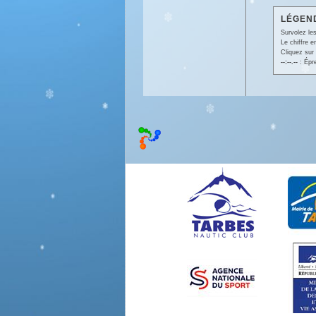
LÉGEND
Survolez les
Le chiffre 
Cliquez sur 
--:--.--
: Épr