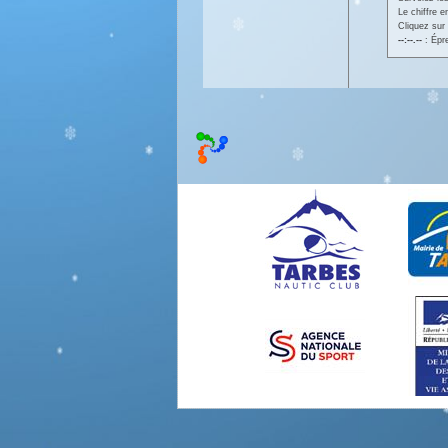
Le chiffre 
Cliquez sur 
--:--.--
: Épr