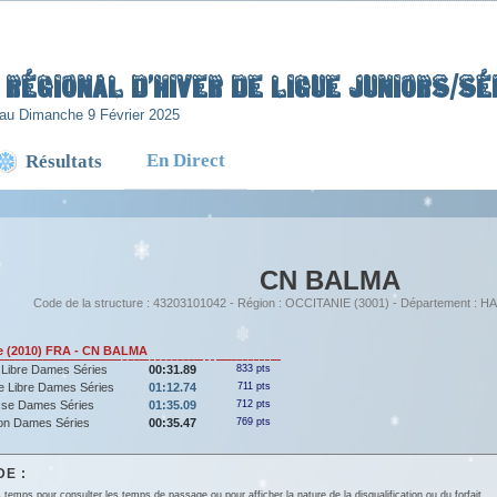
Régional d’Hiver de Ligue Juniors/Sén
au Dimanche 9 Février 2025
En Direct
Résultats
CN BALMA
Code de la structure : 43203101042 - Région : OCCITANIE (3001) - Département 
 (2010) FRA - CN BALMA
 Libre Dames Séries
00:31.89
833 pts
e Libre Dames Séries
01:12.74
711 pts
sse Dames Séries
01:35.09
712 pts
lon Dames Séries
00:35.47
769 pts
E :
 temps pour consulter les temps de passage ou pour afficher la nature de la disqualification ou du forfait