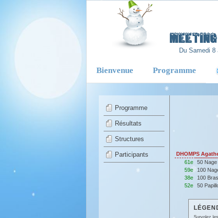
-
Meeting 
Du Samedi 8 
Bienvenue
Programme
Programme
Résultats
Structures
Participants
DHOMPS Agathe
61e
50 Nage
59e
100 Nag
38e
100 Bra
52e
50 Papil
LÉGEND
Survolez les