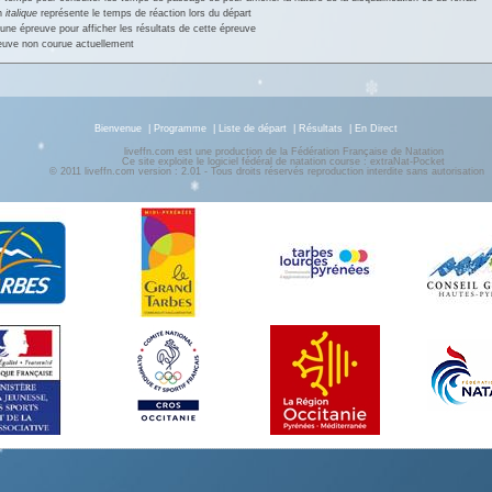
en
italique
représente le temps de réaction lors du départ
une épreuve pour afficher les résultats de cette épreuve
euve non courue actuellement
Bienvenue
|
Programme
|
Liste de départ
|
Résultats
|
En Direct
liveffn.com est une production de la Fédération Française de Natation
Ce site exploite le logiciel fédéral de natation course : extraNat-Pocket
© 2011 liveffn.com version : 2.01 - Tous droits réservés reproduction interdite sans autorisatio