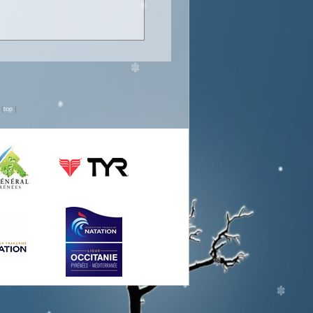
n
[
top
]