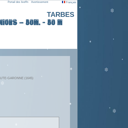
Portail des liveffn
Avertissement
Français
TARBES
iors – 50m. - 50 m
: HAUTE-GARONNE (1645)