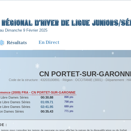
Régional d’Hiver de Ligue Juniors/Sén
au Dimanche 9 Février 2025
En Direct
Résultats
CN PORTET-SUR-GARONN
Code de la structure : 43203100891 - Région : OCCITANIE (3001) - Département 
mence (2009) FRA - CN PORTET-SUR-GARONNE
 Libre Dames Séries
00:30.88
896 pts
e Libre Dames Séries
01:09.71
798 pts
e Libre Dames Séries
02:41.95
689 pts
lon Dames Séries
00:35.43
771 pts
E :
 temps pour consulter les temps de passage ou pour afficher la nature de la disqualification ou du forfait