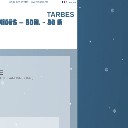
Portail des liveffn
Avertissement
Français
TARBES
iors – 50m. - 50 m
E
: HAUTE-GARONNE (1645)