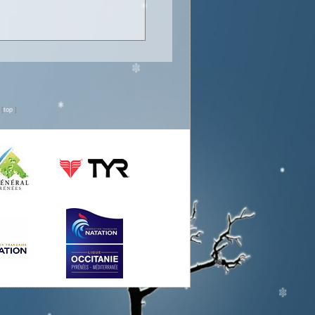
n
[
top
]