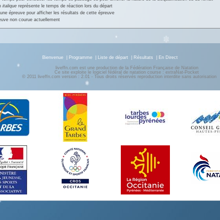
en
italique
représente le temps de réaction lors du départ
une épreuve pour afficher les résultats de cette épreuve
euve non courue actuellement
Bienvenue
|
Programme
|
Liste de départ
|
Résultats
|
En Direct
liveffn.com est une production de la Fédération Française de Natation
Ce site exploite le logiciel fédéral de natation course : extraNat-Pocket
© 2011 liveffn.com version : 2.01 - Tous droits réservés reproduction interdite sans autorisatio