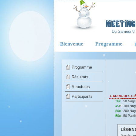
-
Meeting 
Du Samedi 8 
Bienvenue
Programme
Programme
Résultats
Structures
Participants
GARRIGUES Clé
36e
50 Nage
45e
100 Nag
50e
200 Nag
50e
50 Papil
LÉGEND
Survolez les