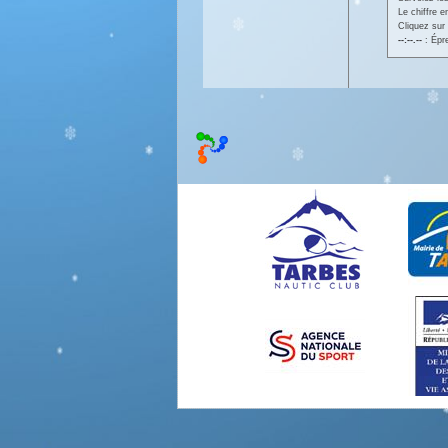
Le chiffre 
Cliquez sur 
--:--.--
: Épr