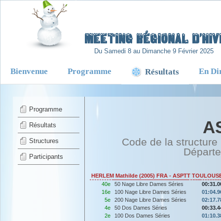
-
Meeting Régional d’Hiv
Du Samedi 8 au Dimanche 9 Février 2025
Bienvenue
Programme
En Di
Résultats
Programme
A
Résultats
Code de la structure
Structures
Départ
Participants
HERLEM Mathilde (2005) FRA - ASPTT TOULOUS
40e
50 Nage Libre Dames Séries
00:31.0
16e
100 Nage Libre Dames Séries
01:04.9
5e
200 Nage Libre Dames Séries
02:17.7
4e
50 Dos Dames Séries
00:33.4
2e
100 Dos Dames Séries
01:10.3