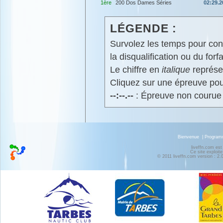
1ère
200 Dos Dames Séries
02:29.2
LÉGENDE :
Survolez les temps pour cons
la disqualification ou du forfa
Le chiffre en
italique
représen
Cliquez sur une épreuve pour
--:--.--
: Épreuve non courue
Bienvenue
|
Progra
liveffn.com est
Ce site exploite
© 2011 liveffn.com version : 2.