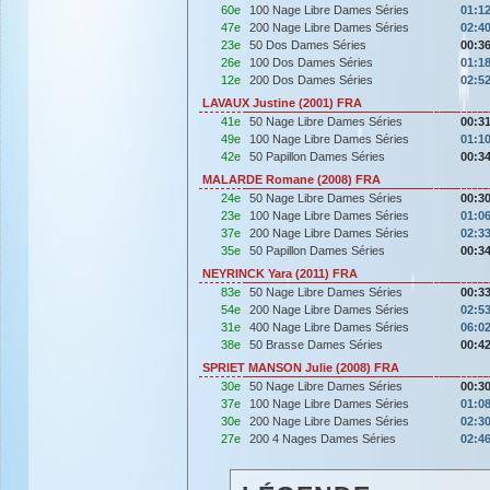
60e
100 Nage Libre Dames Séries
01:12
47e
200 Nage Libre Dames Séries
02:40
23e
50 Dos Dames Séries
00:36
26e
100 Dos Dames Séries
01:18
12e
200 Dos Dames Séries
02:52
LAVAUX Justine (2001) FRA
41e
50 Nage Libre Dames Séries
00:31
49e
100 Nage Libre Dames Séries
01:10
42e
50 Papillon Dames Séries
00:34
MALARDE Romane (2008) FRA
24e
50 Nage Libre Dames Séries
00:30
23e
100 Nage Libre Dames Séries
01:06
37e
200 Nage Libre Dames Séries
02:33
35e
50 Papillon Dames Séries
00:34
NEYRINCK Yara (2011) FRA
83e
50 Nage Libre Dames Séries
00:33
54e
200 Nage Libre Dames Séries
02:53
31e
400 Nage Libre Dames Séries
06:02
38e
50 Brasse Dames Séries
00:42
SPRIET MANSON Julie (2008) FRA
30e
50 Nage Libre Dames Séries
00:30
37e
100 Nage Libre Dames Séries
01:08
30e
200 Nage Libre Dames Séries
02:30
27e
200 4 Nages Dames Séries
02:46