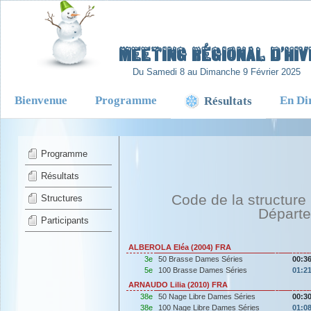
-
Meeting Régional d’Hiv
Du Samedi 8 au Dimanche 9 Février 2025
Bienvenue
Programme
En Di
Résultats
Programme
Résultats
Code de la structure
Structures
Départ
Participants
ALBEROLA Eléa (2004) FRA
3e
50 Brasse Dames Séries
00:36
5e
100 Brasse Dames Séries
01:21
ARNAUDO Lilia (2010) FRA
38e
50 Nage Libre Dames Séries
00:30
38e
100 Nage Libre Dames Séries
01:08