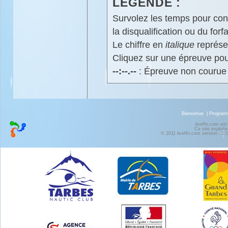
LÉGENDE :
Survolez les temps pour cons
la disqualification ou du forfa
Le chiffre en
italique
représen
Cliquez sur une épreuve pour
--:--.--
: Épreuve non courue
Bienvenue
|
Progra
liveffn.com est
Ce site exploite
© 2011 liveffn.com version : 2.