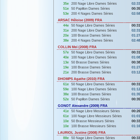
35e
200 Nage Libre Dames Séries
02:33
51e
50 Papillon Dames Séries
00:35
53e
200 4 Nages Dames Séries
02:58
ARSAC Héloise (2009) FRA
44e
50 Nage Libre Dames Séries
00:31
31e
200 Nage Libre Dames Séries
02:31
20e
100 Brasse Dames Séries
01:27
38e
200 4 Nages Dames Séries
02:48
COLLIN Meï (2008) FRA
57e
50 Nage Libre Dames Séries
00:31
40e
100 Nage Libre Dames Séries
01:08
13e
50 Brasse Dames Séries
00:38
19e
100 Brasse Dames Séries
01:27
21e
200 Brasse Dames Séries
03:12
DHOMPS Agathe (2010) FRA
61e
50 Nage Libre Dames Séries
00:31
59e
100 Nage Libre Dames Séries
01:12
38e
100 Brasse Dames Séries
01:35
52e
50 Papillon Dames Séries
00:35
GONOT Alexandre (2009) FRA
41e
50 Nage Libre Messieurs Séries
00:26
61e
100 Nage Libre Messieurs Séries
01:01
10e
50 Brasse Messieurs Séries
00:33
10e
100 Brasse Messieurs Séries
01:16
LAURIOL Justine (2008) FRA
88e
50 Nage Libre Dames Séries
00:33