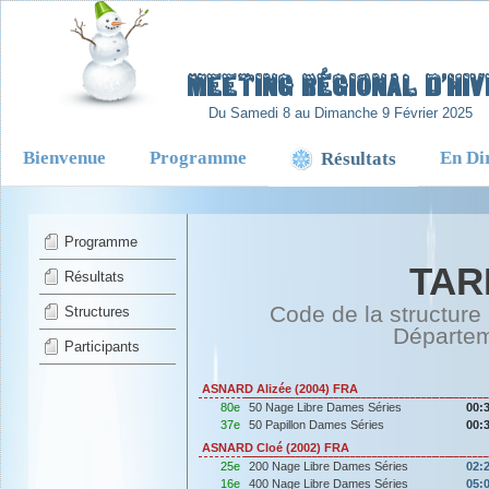
-
Meeting Régional d’Hiv
Du Samedi 8 au Dimanche 9 Février 2025
Bienvenue
Programme
En Di
Résultats
Programme
TAR
Résultats
Code de la structure
Structures
Départe
Participants
ASNARD Alizée (2004) FRA
80e
50 Nage Libre Dames Séries
00:
37e
50 Papillon Dames Séries
00:
ASNARD Cloé (2002) FRA
25e
200 Nage Libre Dames Séries
02:
16e
400 Nage Libre Dames Séries
05: