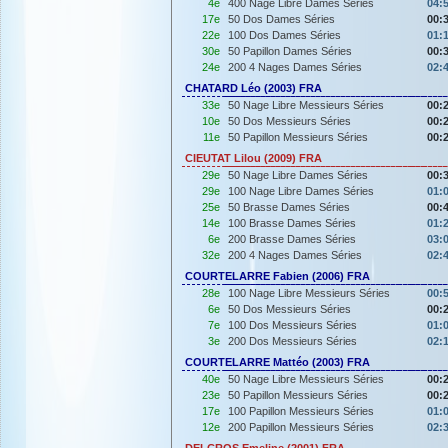
4e
400 Nage Libre Dames Séries
04:
17e
50 Dos Dames Séries
00:
22e
100 Dos Dames Séries
01:
30e
50 Papillon Dames Séries
00:
24e
200 4 Nages Dames Séries
02:
CHATARD Léo (2003) FRA
33e
50 Nage Libre Messieurs Séries
00:
10e
50 Dos Messieurs Séries
00:
11e
50 Papillon Messieurs Séries
00:
CIEUTAT Lilou (2009) FRA
29e
50 Nage Libre Dames Séries
00:
29e
100 Nage Libre Dames Séries
01:
25e
50 Brasse Dames Séries
00:
14e
100 Brasse Dames Séries
01:
6e
200 Brasse Dames Séries
03:
32e
200 4 Nages Dames Séries
02:
COURTELARRE Fabien (2006) FRA
28e
100 Nage Libre Messieurs Séries
00:
6e
50 Dos Messieurs Séries
00:
7e
100 Dos Messieurs Séries
01:
3e
200 Dos Messieurs Séries
02:
COURTELARRE Mattéo (2003) FRA
40e
50 Nage Libre Messieurs Séries
00:
23e
50 Papillon Messieurs Séries
00:
17e
100 Papillon Messieurs Séries
01:
12e
200 Papillon Messieurs Séries
02:
DELCROS Emeline (2001) FRA