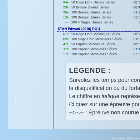
94e
50 Nage Libre Dames Séries
00:
29e
50 Brasse Dames Séries
00:
26e
100 Brasse Dames Séries
01:
13e
200 Brasse Dames Séries
03:
---
200 4 Nages Dames Séries
STAN Edward (2010) ROU
61e
50 Nage Libre Messieurs Séries
00:
69e
100 Nage Libre Messieurs Séries
01:
47e
50 Papillon Messieurs Séries
00:
37e
100 Papillon Messieurs Séries
01:
17e
200 Papillon Messieurs Séries
02:
LÉGENDE :
Survolez les temps pour cons
la disqualification ou du forfa
Le chiffre en
italique
représen
Cliquez sur une épreuve pour
--:--.--
: Épreuve non courue
Bienvenue
|
Progra