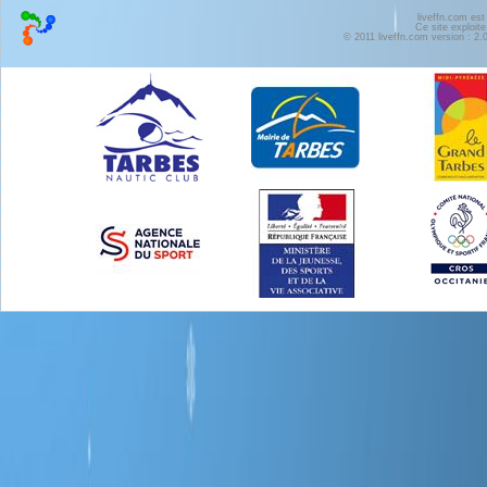
liveffn.com est
Ce site exploite
© 2011 liveffn.com version : 2.