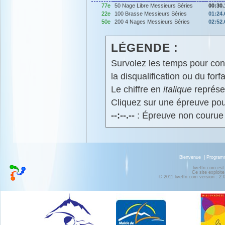
77e
50 Nage Libre Messieurs Séries
00:30.
22e
100 Brasse Messieurs Séries
01:24.
50e
200 4 Nages Messieurs Séries
02:52.
LÉGENDE :
Survolez les temps pour cons
la disqualification ou du forfa
Le chiffre en
italique
représen
Cliquez sur une épreuve pour
--:--.--
: Épreuve non courue
Bienvenue
|
Progra
liveffn.com est
Ce site exploite
© 2011 liveffn.com version : 2.