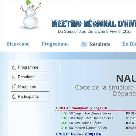
-
Meeting Régional d’Hiv
Du Samedi 8 au Dimanche 9 Février 2025
Bienvenue
Programme
En Di
Résultats
Programme
NAU
Résultats
Code de la structure
Structures
Départ
Participants
BRILLAC Sandylove (2005) FRA
57e
50 Nage Libre Dames Séries
00:31.
53e
100 Nage Libre Dames Séries
01:11.
36e
50 Dos Dames Séries
00:37.
41e
50 Papillon Dames Séries
00:34.
COULET Gabriel (2010) FRA