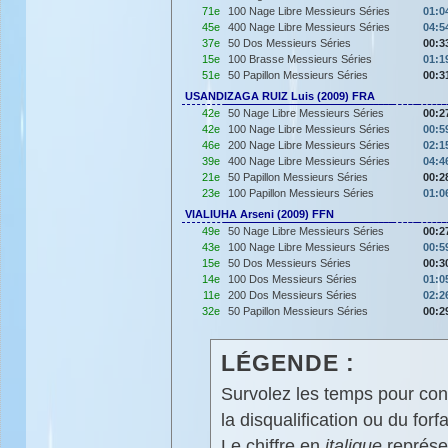
71e
100 Nage Libre Messieurs Séries
01:0
45e
400 Nage Libre Messieurs Séries
04:5
37e
50 Dos Messieurs Séries
00:3
15e
100 Brasse Messieurs Séries
01:1
51e
50 Papillon Messieurs Séries
00:3
USANDIZAGA RUIZ Luis (2009) FRA
42e
50 Nage Libre Messieurs Séries
00:2
42e
100 Nage Libre Messieurs Séries
00:5
46e
200 Nage Libre Messieurs Séries
02:1
39e
400 Nage Libre Messieurs Séries
04:4
21e
50 Papillon Messieurs Séries
00:2
23e
100 Papillon Messieurs Séries
01:0
VIALIUHA Arseni (2009) FFN
49e
50 Nage Libre Messieurs Séries
00:2
43e
100 Nage Libre Messieurs Séries
00:5
15e
50 Dos Messieurs Séries
00:3
14e
100 Dos Messieurs Séries
01:0
11e
200 Dos Messieurs Séries
02:2
32e
50 Papillon Messieurs Séries
00:2
LÉGENDE :
Survolez les temps pour cons
la disqualification ou du forfa
Le chiffre en
italique
représen