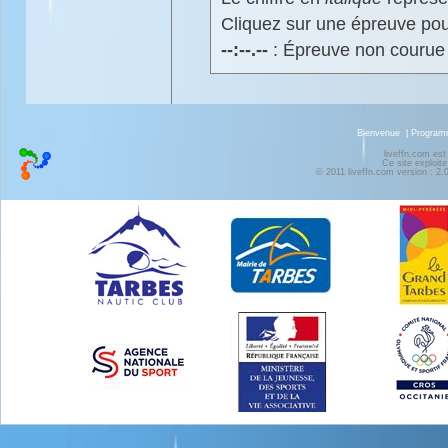
Cliquez sur une épreuve pour
--:--.--
: Épreuve non courue
Bienvenue
|
Progra
liveffn.com est
Ce site exploite
© 2011 liveffn.com version : 2.