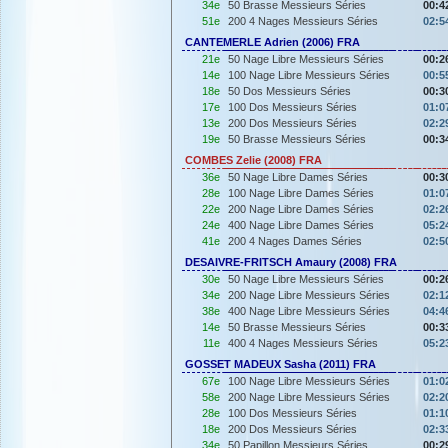
34e
50 Brasse Messieurs Séries
00:4
51e
200 4 Nages Messieurs Séries
02:5
CANTEMERLE Adrien (2006) FRA
21e
50 Nage Libre Messieurs Séries
00:2
14e
100 Nage Libre Messieurs Séries
00:5
18e
50 Dos Messieurs Séries
00:3
17e
100 Dos Messieurs Séries
01:0
13e
200 Dos Messieurs Séries
02:2
19e
50 Brasse Messieurs Séries
00:3
COMBES Zelie (2008) FRA
36e
50 Nage Libre Dames Séries
00:3
28e
100 Nage Libre Dames Séries
01:0
22e
200 Nage Libre Dames Séries
02:2
24e
400 Nage Libre Dames Séries
05:2
41e
200 4 Nages Dames Séries
02:5
DESAIVRE-FRITSCH Amaury (2008) FRA
30e
50 Nage Libre Messieurs Séries
00:2
34e
200 Nage Libre Messieurs Séries
02:1
38e
400 Nage Libre Messieurs Séries
04:4
14e
50 Brasse Messieurs Séries
00:3
11e
400 4 Nages Messieurs Séries
05:2
GOSSET MADEUX Sasha (2011) FRA
67e
100 Nage Libre Messieurs Séries
01:0
58e
200 Nage Libre Messieurs Séries
02:2
28e
100 Dos Messieurs Séries
01:1
18e
200 Dos Messieurs Séries
02:3
34e
50 Papillon Messieurs Séries
00:2