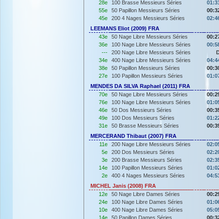
28e
100 Brasse Messieurs Séries
01:3
55e
50 Papillon Messieurs Séries
00:3
45e
200 4 Nages Messieurs Séries
02:4
LEEMANS Eliot (2009) FRA
43e
50 Nage Libre Messieurs Séries
00:2
36e
100 Nage Libre Messieurs Séries
00:5
---
200 Nage Libre Messieurs Séries
34e
400 Nage Libre Messieurs Séries
04:4
38e
50 Papillon Messieurs Séries
00:3
27e
100 Papillon Messieurs Séries
01:0
MENDES DA SILVA Raphael (2011) FRA
70e
50 Nage Libre Messieurs Séries
00:2
76e
100 Nage Libre Messieurs Séries
01:0
46e
50 Dos Messieurs Séries
00:3
49e
100 Dos Messieurs Séries
01:2
31e
50 Brasse Messieurs Séries
00:3
MERCERAND Thibaut (2007) FRA
11e
200 Nage Libre Messieurs Séries
02:0
5e
200 Dos Messieurs Séries
02:2
3e
200 Brasse Messieurs Séries
02:3
14e
100 Papillon Messieurs Séries
01:0
2e
400 4 Nages Messieurs Séries
04:5
MICHEL Janis (2008) FRA
12e
50 Nage Libre Dames Séries
00:2
24e
100 Nage Libre Dames Séries
01:0
10e
400 Nage Libre Dames Séries
05:0
14e
50 Papillon Dames Séries
00:3