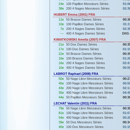
24e
100 Papillon Messieurs Séries
01:0
38e
200 4 Nages Messieurs Séries
02:3
HUBERT Emma (2001) FRA
12e
50 Brasse Dames Séries
00:3
10e
100 Papillon Dames Séries
01:1
7e
200 4 Nages Dames Séries
02:3
---
400 4 Nages Dames Séries
DNS 
KWIATKOWSKI Amelia (2007) FRA
21e
50 Dos Dames Séries
00:3
17e
100 Dos Dames Séries
01:1
22e
50 Brasse Dames Séries
00:3
16e
100 Brasse Dames Séries
01:2
16e
200 4 Nages Dames Séries
02:4
10e
400 4 Nages Dames Séries
05:5
LABROT Raphael (2008) FRA
50e
50 Nage Libre Messieurs Séries
00:2
45e
100 Nage Libre Messieurs Séries
00:5
43e
200 Nage Libre Messieurs Séries
02:1
35e
400 Nage Libre Messieurs Séries
04:4
44e
50 Papillon Messieurs Séries
00:3
LECHAT Valentin (2011) FRA
79e
50 Nage Libre Messieurs Séries
00:3
81e
100 Nage Libre Messieurs Séries
01:0
54e
400 Nage Libre Messieurs Séries
05:2
39e
50 Dos Messieurs Séries
00:3
40e
100 Dos Messieurs Séries
01:1