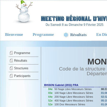
-
Meeting Régional d’Hiv
Du Samedi 8 au Dimanche 9 Février 2025
Bienvenue
Programme
En Di
Résultats
Programme
MON
Résultats
Code de la structure
Structures
Départe
Participants
BISSON Gabriel (2011) FRA
84e
50 Nage Libre Messieurs Séries
00:3
83e
100 Nage Libre Messieurs Séries
01:0
64e
200 Nage Libre Messieurs Séries
02:3
52e
400 Nage Libre Messieurs Séries
05:1
52e
100 Dos Messieurs Séries
01:2