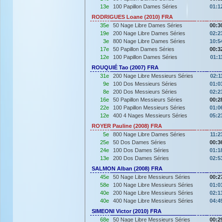
13e
100 Papillon Dames Séries
01:1
RODRIGUES Loane (2010) FRA
35e
50 Nage Libre Dames Séries
00:3
19e
200 Nage Libre Dames Séries
02:2
3e
800 Nage Libre Dames Séries
10:5
17e
50 Papillon Dames Séries
00:3
12e
100 Papillon Dames Séries
01:1
ROUQUIÉ Tao (2007) FRA
31e
200 Nage Libre Messieurs Séries
02:1
9e
100 Dos Messieurs Séries
01:0
8e
200 Dos Messieurs Séries
02:2
16e
50 Papillon Messieurs Séries
00:2
22e
100 Papillon Messieurs Séries
01:0
12e
400 4 Nages Messieurs Séries
05:2
ROYER Pauline (2008) FRA
5e
800 Nage Libre Dames Séries
11:2
25e
50 Dos Dames Séries
00:3
24e
100 Dos Dames Séries
01:1
13e
200 Dos Dames Séries
02:5
SALMON Alban (2008) FRA
45e
50 Nage Libre Messieurs Séries
00:2
58e
100 Nage Libre Messieurs Séries
01:0
40e
200 Nage Libre Messieurs Séries
02:1
40e
400 Nage Libre Messieurs Séries
04:4
SIMEONI Victor (2010) FRA
68e
50 Nage Libre Messieurs Séries
00:2