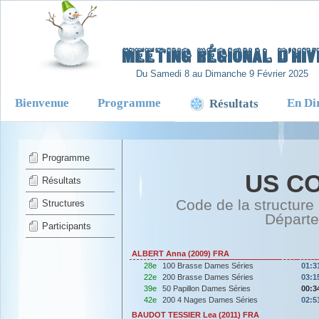
-
Meeting Régional d’Hiv
Du Samedi 8 au Dimanche 9 Février 2025
Bienvenue
Programme
En Di
Résultats
Programme
US C
Résultats
Code de la structure
Structures
Départ
Participants
ALBERT Anna (2009) FRA
28e
100 Brasse Dames Séries
01:3
22e
200 Brasse Dames Séries
03:1
39e
50 Papillon Dames Séries
00:3
42e
200 4 Nages Dames Séries
02:5
BAUDOT TESSIER Lea (2011) FRA