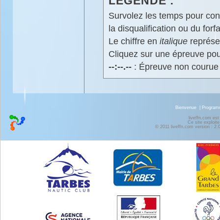
LÉGENDE :
Survolez les temps pour cons
la disqualification ou du forfa
Le chiffre en
italique
représen
Cliquez sur une épreuve pour
--:--.--
: Épreuve non courue
Bienvenue
|
Progra
liveffn.com est
Ce site exploite
© 2011 liveffn.com version : 2.