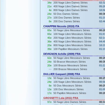
34e
200 Nage Libre Dames Séries
02:3
21e
400 Nage Libre Dames Séries
05:2
4e
800 Nage Libre Dames Séries
10:5
24e
50 Dos Dames Séries
00:3
27e
100 Dos Dames Séries
01:1
8e
200 Dos Dames Séries
02:4
CHIAPPINI Niccolo (2010) ITA
65e
50 Nage Libre Messieurs Séries
00:2
65e
100 Nage Libre Messieurs Séries
01:0
45e
200 Nage Libre Messieurs Séries
02:1
36e
400 Nage Libre Messieurs Séries
04:4
20e
800 Nage Libre Messieurs Séries
10:1
39e
100 Papillon Messieurs Séries
01:1
DEVIGNON Achille (2009) FRA
62e
50 Nage Libre Messieurs Séries
00:2
24e
50 Brasse Messieurs Séries
00:3
20e
100 Brasse Messieurs Séries
01:2
---
200 Brasse Messieurs Séries
DULLIER Gaspard (2008) FRA
13e
50 Nage Libre Messieurs Séries
00:2
24e
100 Nage Libre Messieurs Séries
00:5
8e
50 Dos Messieurs Séries
00:2
13e
100 Dos Messieurs Séries
01:0
17e
50 Papillon Messieurs Séries
00:2
GROSSETTI Leia (2011) FRA
97e
50 Nage Libre Dames Séries
00:3