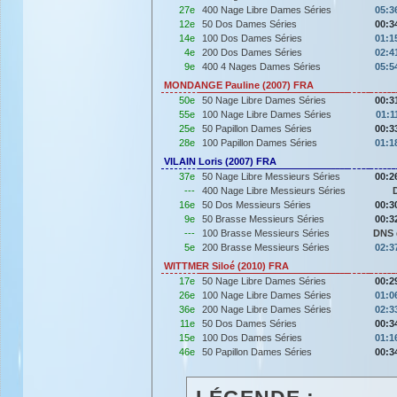
27e
400 Nage Libre Dames Séries
05:3
12e
50 Dos Dames Séries
00:3
14e
100 Dos Dames Séries
01:1
4e
200 Dos Dames Séries
02:4
9e
400 4 Nages Dames Séries
05:5
MONDANGE Pauline (2007) FRA
50e
50 Nage Libre Dames Séries
00:3
55e
100 Nage Libre Dames Séries
01:1
25e
50 Papillon Dames Séries
00:3
28e
100 Papillon Dames Séries
01:1
VILAIN Loris (2007) FRA
37e
50 Nage Libre Messieurs Séries
00:2
---
400 Nage Libre Messieurs Séries
16e
50 Dos Messieurs Séries
00:3
9e
50 Brasse Messieurs Séries
00:3
---
100 Brasse Messieurs Séries
DNS 
5e
200 Brasse Messieurs Séries
02:3
WITTMER Siloé (2010) FRA
17e
50 Nage Libre Dames Séries
00:2
26e
100 Nage Libre Dames Séries
01:0
36e
200 Nage Libre Dames Séries
02:3
11e
50 Dos Dames Séries
00:3
15e
100 Dos Dames Séries
01:1
46e
50 Papillon Dames Séries
00:3