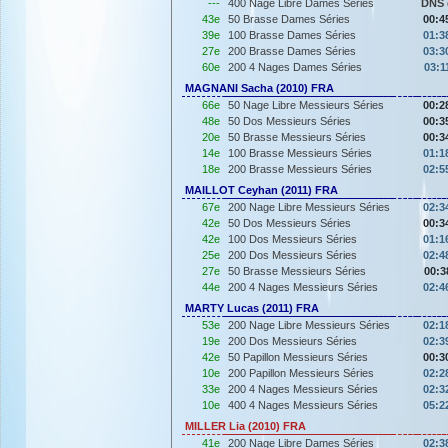
---
400 Nage Libre Dames Séries
DNS 
43e
50 Brasse Dames Séries
00:4
39e
100 Brasse Dames Séries
01:3
27e
200 Brasse Dames Séries
03:3
60e
200 4 Nages Dames Séries
03:1
MAGNANI Sacha (2010) FRA
66e
50 Nage Libre Messieurs Séries
00:2
48e
50 Dos Messieurs Séries
00:3
20e
50 Brasse Messieurs Séries
00:3
14e
100 Brasse Messieurs Séries
01:1
18e
200 Brasse Messieurs Séries
02:5
MAILLOT Ceyhan (2011) FRA
67e
200 Nage Libre Messieurs Séries
02:3
42e
50 Dos Messieurs Séries
00:3
42e
100 Dos Messieurs Séries
01:1
25e
200 Dos Messieurs Séries
02:4
27e
50 Brasse Messieurs Séries
00:3
44e
200 4 Nages Messieurs Séries
02:4
MARTY Lucas (2011) FRA
53e
200 Nage Libre Messieurs Séries
02:1
19e
200 Dos Messieurs Séries
02:3
42e
50 Papillon Messieurs Séries
00:3
10e
200 Papillon Messieurs Séries
02:2
33e
200 4 Nages Messieurs Séries
02:3
10e
400 4 Nages Messieurs Séries
05:2
MILLER Lia (2010) FRA
41e
200 Nage Libre Dames Séries
02:3