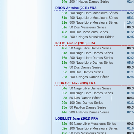
34e
200 4 Nages Dames Séries
02:4
DRON Antoine (2011) FRA
62e
200 Nage Libre Messieurs Séries
02:2
51e
400 Nage Libre Messieurs Séries
05:1
21e
800 Nage Libre Messieurs Séries
10:4
51e
50 Dos Messieurs Séries
00:3
46e
100 Dos Messieurs Séries
01:2
49e
200 4 Nages Messieurs Séries
02:5
IRUJO Amelie (2010) FRA
48e
50 Nage Libre Dames Séries
00:3
31e
100 Nage Libre Dames Séries
01:0
16e
200 Nage Libre Dames Séries
02:2
13e
400 Nage Libre Dames Séries
05:0
7e
50 Dos Dames Séries
00:3
5e
100 Dos Dames Séries
01:1
22e
200 4 Nages Dames Séries
02:4
LEBRAVE Alix (2009) FRA
54e
50 Nage Libre Dames Séries
00:3
35e
100 Nage Libre Dames Séries
01:0
8e
50 Dos Dames Séries
00:3
29e
100 Dos Dames Séries
01:1
13e
50 Papillon Dames Séries
00:3
44e
200 4 Nages Dames Séries
02:5
LOEILLET Joan (2011) FRA
82e
50 Nage Libre Messieurs Séries
00:3
82e
100 Nage Libre Messieurs Séries
01:0
49e
50 Dos Messieurs Séries
00:3