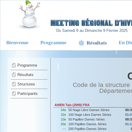
-
Meeting Régional d’Hiv
Du Samedi 8 au Dimanche 9 Février 2025
Bienvenue
Programme
En Di
Résultats
Programme
Résultats
Code de la structure
Structures
Départeme
Participants
ANIEN Tais (2009) FRA
34e
50 Nage Libre Dames Séries
00:3
32e
100 Nage Libre Dames Séries
01:0
10e
50 Papillon Dames Séries
00:3
20e
100 Papillon Dames Séries
01:1
---
200 Papillon Dames Séries