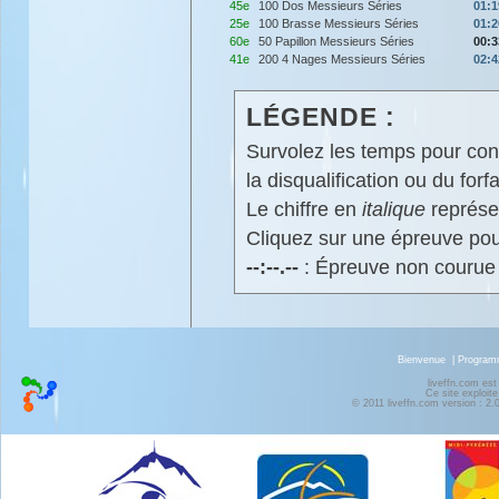
45e
100 Dos Messieurs Séries
01:1
25e
100 Brasse Messieurs Séries
01:2
60e
50 Papillon Messieurs Séries
00:3
41e
200 4 Nages Messieurs Séries
02:4
LÉGENDE :
Survolez les temps pour cons
la disqualification ou du forfa
Le chiffre en
italique
représen
Cliquez sur une épreuve pour
--:--.--
: Épreuve non courue
Bienvenue
|
Progra
liveffn.com est
Ce site exploite
© 2011 liveffn.com version : 2.