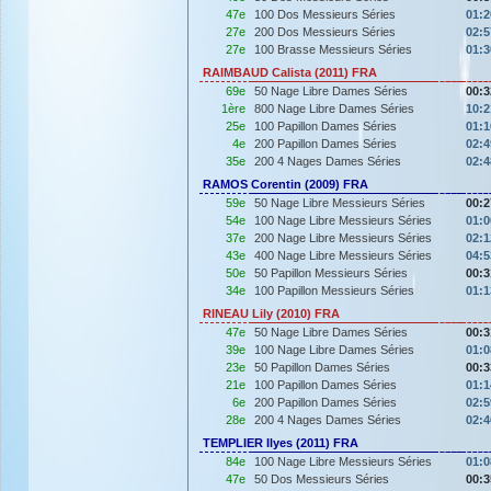
47e
100 Dos Messieurs Séries
01:2
27e
200 Dos Messieurs Séries
02:5
27e
100 Brasse Messieurs Séries
01:3
RAIMBAUD Calista (2011) FRA
69e
50 Nage Libre Dames Séries
00:3
1ère
800 Nage Libre Dames Séries
10:2
25e
100 Papillon Dames Séries
01:1
4e
200 Papillon Dames Séries
02:4
35e
200 4 Nages Dames Séries
02:4
RAMOS Corentin (2009) FRA
59e
50 Nage Libre Messieurs Séries
00:2
54e
100 Nage Libre Messieurs Séries
01:0
37e
200 Nage Libre Messieurs Séries
02:1
43e
400 Nage Libre Messieurs Séries
04:5
50e
50 Papillon Messieurs Séries
00:3
34e
100 Papillon Messieurs Séries
01:1
RINEAU Lily (2010) FRA
47e
50 Nage Libre Dames Séries
00:3
39e
100 Nage Libre Dames Séries
01:0
23e
50 Papillon Dames Séries
00:3
21e
100 Papillon Dames Séries
01:1
6e
200 Papillon Dames Séries
02:5
28e
200 4 Nages Dames Séries
02:4
TEMPLIER Ilyes (2011) FRA
84e
100 Nage Libre Messieurs Séries
01:0
47e
50 Dos Messieurs Séries
00:3