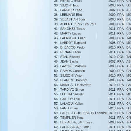
35.
PERETO Evan
2010
FRA
CN
36.
SIMON Hugo
2008
FRA
LO
37.
LAMOUR Enzo
2007
FRA
AS
38.
LEEMANS Eliot
2009
FRA
MO
39.
SEBASTIAN Joris
2008
FRA
DA
39.
ALBERT REMY Léo-Paul
2009
FRA
DA
41.
SANCHEZ Timeo
2011
FRA
CN
42.
MARTY Lucas
2011
FRA
US
43.
LAFARGUE Enzo
2009
FRA
TA
44.
LABROT Raphael
2008
FRA
MO
45.
DI BACCO Paolo
2010
FRA
DA
46.
RENARD Tom
2011
FRA
DA
47.
STAN Edward
2010
ROU
TA
48.
JEAN Sasha
2007
FRA
AS
49.
LAVIGNE Mathieu
2003
FRA
AS
50.
RAMOS Corentin
2009
FRA
CN
51.
SIMEONI Victor
2010
FRA
MO
52.
FLAMENT Baptiste
2005
FRA
TA
53.
MARICAILLE Baptiste
2010
FRA
LA
54.
TARDIVO Simon
2011
FRA
CN
55.
LECHAT Valentin
2011
FRA
MO
56.
GALLOY Loic
2011
FRA
CA
57.
LALAOUI Kylian
2011
FRA
CA
58.
FANLO Iban
2010
FRA
LO
59.
LATELLA GUILLEBAUD Leandre
2010
FRA
CN
60.
TEMPLIER Ilyes
2011
FRA
CN
61.
BEN ABDALLAH Elyes
2008
FRA
TO
62.
LACASSAGNE Loris
2011
FRA
DA