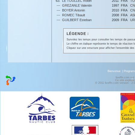
63.
LE TOULLEC Robin
2011
FRA
TO
---
GREZANLE Valentin
1997
FRA
CN
---
BOYER Antonin
2010
FRA
CN
---
ROMEC Tibault
2008
FRA
AS
---
GUILBERT Esteban
2009
FRA
UR
LÉGENDE :
Survolez les temps pour consulter les temps de passage 
Le chiffre en
italique
représente le temps de réaction l
Cliquez sur une structure pour afficher l'ensemble des 
Bienvenue
|
Progra
liveffn.com est
Ce site exploite
© 2011 liveffn.com version : 2.