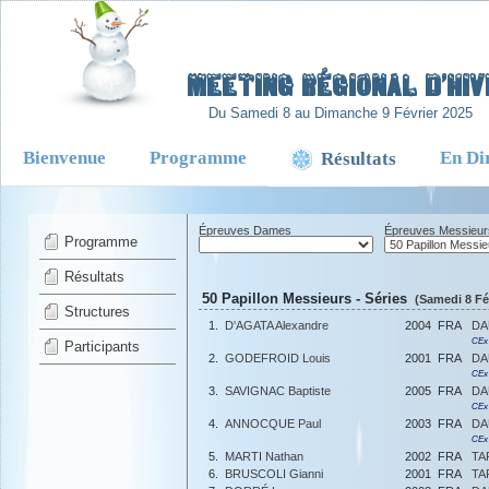
-
Meeting Régional d’Hiv
Du Samedi 8 au Dimanche 9 Février 2025
Bienvenue
Programme
En Di
Résultats
Épreuves Dames
Épreuves Messieur
Programme
Résultats
50 Papillon Messieurs - Séries
(Samedi 8 Fév
Structures
1.
D'AGATA Alexandre
2004
FRA
DA
CEx
Participants
2.
GODEFROID Louis
2001
FRA
DA
CEx
3.
SAVIGNAC Baptiste
2005
FRA
DA
CEx
4.
ANNOCQUE Paul
2003
FRA
DA
CEx
5.
MARTI Nathan
2002
FRA
TA
6.
BRUSCOLI Gianni
2001
FRA
TA