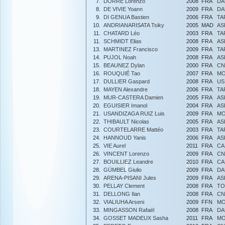
7.
DORRÉ Lorenzo
2008
FRA
DA
8.
DE VIVIE Yoann
2009
FRA
DA
9.
DI GENUA Bastien
2006
FRA
TA
10.
ANDRIANARISATA Tsiky
2005
MAD
AS
11.
CHATARD Léo
2003
FRA
TA
11.
SCHMIDT Elias
2008
FRA
AS
13.
MARTINEZ Francisco
2009
FRA
TA
14.
PUJOL Noah
2008
FRA
AS
15.
BEAUNEZ Dylan
2000
FRA
CN
16.
ROUQUIÉ Tao
2007
FRA
MO
17.
DULLIER Gaspard
2008
FRA
US
18.
MAYEN Alexandre
2006
FRA
TA
19.
MUR-CASTERA Damien
2005
FRA
AS
20.
EGUISIER Imanol
2004
FRA
AS
21.
USANDIZAGA RUIZ Luis
2009
FRA
MO
22.
THIBAULT Nicolas
2005
FRA
AS
23.
COURTELARRE Mattéo
2003
FRA
TA
24.
HANNOUD Yanis
2006
FRA
AS
25.
VIE Aurel
2011
FRA
CA
26.
VINCENT Lorenzo
2009
FRA
CN
27.
BOUILLIEZ Leandre
2010
FRA
CA
28.
GÜMBEL Giulio
2009
FRA
DA
29.
ARENA-PISANI Jules
2009
FRA
AS
30.
PELLAY Clement
2008
FRA
TO
31.
DELLONG Ilan
2008
FRA
CN
32.
VIALIUHA Arseni
2009
FFN
MO
33.
MINGASSON Rafaël
2008
FRA
DA
34.
GOSSET MADEUX Sasha
2011
FRA
MO