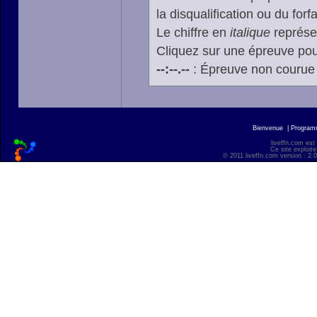
la disqualification ou du forfa
Le chiffre en
italique
représen
Cliquez sur une épreuve pour
--:--.--
: Épreuve non courue
Bienvenue
|
Progra
liveffn.com est
Ce site exploite
© 2011 liveffn.com version : 2.