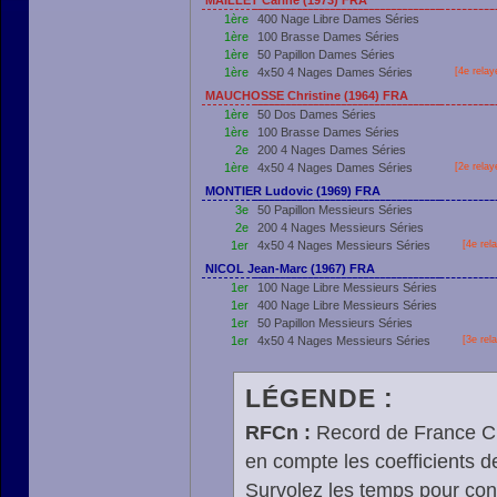
MAILLET Carine (1973) FRA
1ère
400 Nage Libre Dames Séries
1ère
100 Brasse Dames Séries
1ère
50 Papillon Dames Séries
1ère
4x50 4 Nages Dames Séries
[4e relay
MAUCHOSSE Christine (1964) FRA
1ère
50 Dos Dames Séries
1ère
100 Brasse Dames Séries
2e
200 4 Nages Dames Séries
1ère
4x50 4 Nages Dames Séries
[2e relay
MONTIER Ludovic (1969) FRA
3e
50 Papillon Messieurs Séries
2e
200 4 Nages Messieurs Séries
1er
4x50 4 Nages Messieurs Séries
[4e rel
NICOL Jean-Marc (1967) FRA
1er
100 Nage Libre Messieurs Séries
1er
400 Nage Libre Messieurs Séries
1er
50 Papillon Messieurs Séries
1er
4x50 4 Nages Messieurs Séries
[3e rel
LÉGENDE :
RFCn :
Record de France Cn,
en compte les coefficients 
Survolez les temps pour cons