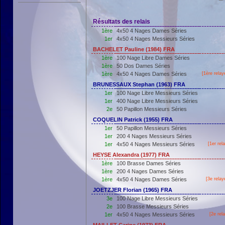
Résultats des relais
1ère
4x50 4 Nages Dames Séries
1er
4x50 4 Nages Messieurs Séries
BACHELET Pauline (1984) FRA
1ère
100 Nage Libre Dames Séries
1ère
50 Dos Dames Séries
1ère
4x50 4 Nages Dames Séries
[
1ère
relay
BRUNESSAUX Stephan (1963) FRA
1er
100 Nage Libre Messieurs Séries
1er
400 Nage Libre Messieurs Séries
2e
50 Papillon Messieurs Séries
COQUELIN Patrick (1955) FRA
1er
50 Papillon Messieurs Séries
1er
200 4 Nages Messieurs Séries
1er
4x50 4 Nages Messieurs Séries
[
1er
rela
HEYSE Alexandra (1977) FRA
1ère
100 Brasse Dames Séries
1ère
200 4 Nages Dames Séries
1ère
4x50 4 Nages Dames Séries
[3e relay
JOETZJER Florian (1965) FRA
3e
100 Nage Libre Messieurs Séries
2e
100 Brasse Messieurs Séries
1er
4x50 4 Nages Messieurs Séries
[2e rel