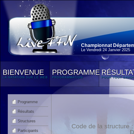
Championnat Départemen
Le Vendredi 24 Janvier 2025
BIENVENUE
PROGRAMME
RÉSULTA
LA NATATION SUR LE WEB
PROGRAMMATION
POUR TOUT SAVOI
Programme
Résultats
Structures
Code de la structure
Participants
D