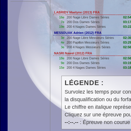
LABRIDY Maelyne (2013) FRA
16e
200 Nage Libre Dames Séries
02:54
7e
200 Dos Dames Séries
03:17
19e
200 4 Nages Dames Séries
03:22
MESSOUAK Adrien (2012) FRA
3e
200 Nage Libre Messieurs Séries
02:35
4e
200 Papillon Messieurs Séries
03:29
3e
200 4 Nages Messieurs Séries
02:56
NASRI Nawel (2012) FRA
18e
200 Nage Libre Dames Séries
02:56
9e
200 Dos Dames Séries
03:19
15e
200 4 Nages Dames Séries
03:18
LÉGENDE :
Survolez les temps pour cons
la disqualification ou du forfa
Le chiffre en
italique
représen
Cliquez sur une épreuve pour
--:--.--
: Épreuve non courue