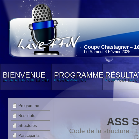
Coupe Chastagner – 1è
Le Samedi 8 Février 2025
BIENVENUE
PROGRAMME
RÉSULTA
LA NATATION SUR LE WEB
PROGRAMMATION
POUR TOUT SAVOI
Programme
Résultats
ASS 
Structures
Code de la structure :
Participants
D