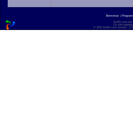
Bienvenue
|
Progra
liveffn.com est
Ce site exploite
© 2011 liveffn.com version : 2.