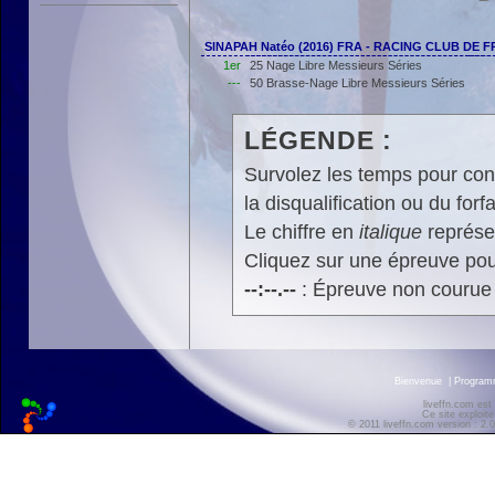
SINAPAH Natéo (2016) FRA - RACING CLUB DE 
1er
25 Nage Libre Messieurs Séries
---
50 Brasse-Nage Libre Messieurs Séries
LÉGENDE :
Survolez les temps pour cons
la disqualification ou du forfa
Le chiffre en
italique
représen
Cliquez sur une épreuve pour
--:--.--
: Épreuve non courue
Bienvenue
|
Progra
liveffn.com est
Ce site exploite
© 2011 liveffn.com version : 2.