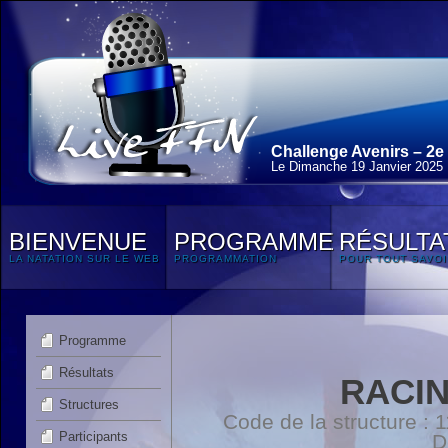
Challenge Avenirs – 2e
Le Dimanche 19 Janvier 2025
BIENVENUE
PROGRAMME
RÉSULTA
LA NATATION SUR LE WEB
PROGRAMMATION
POUR TOUT SAVOI
Programme
Résultats
RACI
Structures
Code de la structure :
Participants
D