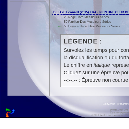
DEFAYE Leonard (2015) FRA - NEPTUNE CLUB D
---
25 Nage Libre Messieurs Séries
---
50 Papillon-Dos Messieurs Séries
---
50 Brasse-Nage Libre Messieurs Séries
LÉGENDE :
Survolez les temps pour cons
la disqualification ou du forfa
Le chiffre en
italique
représen
Cliquez sur une épreuve pour
--:--.--
: Épreuve non courue
Bienvenue
|
Progra
liveffn.com est
Ce site exploite
© 2011 liveffn.com version : 2.