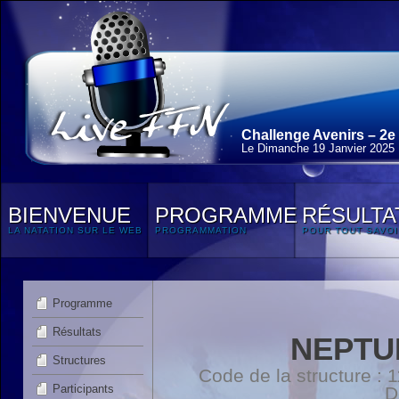
Challenge Avenirs – 2e
Le Dimanche 19 Janvier 2025
BIENVENUE
PROGRAMME
RÉSULTA
LA NATATION SUR LE WEB
PROGRAMMATION
POUR TOUT SAVOI
Programme
Résultats
NEPTU
Structures
Code de la structure :
Participants
D