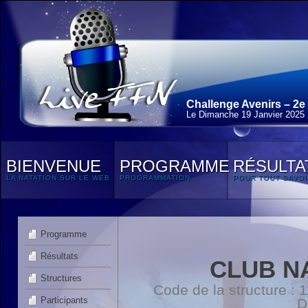
Challenge Avenirs – 2e
Le Dimanche 19 Janvier 2025
BIENVENUE
PROGRAMME
RÉSULTA
LA NATATION SUR LE WEB
PROGRAMMATION
POUR TOUT SAVOI
Programme
Résultats
CLUB N
Structures
Code de la structure :
Participants
D