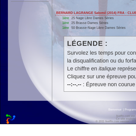
BERNARD LAGRANGE Salomé (2014) FRA - CL
1ère
25 Nage Libre Dames Séries
1ère
25 Brasse Dames Séries
1ère
50 Brasse-Nage Libre Dames Séries
LÉGENDE :
Survolez les temps pour cons
la disqualification ou du forfa
Le chiffre en
italique
représen
Cliquez sur une épreuve pour
--:--.--
: Épreuve non courue
Bienvenue
|
Progra
liveffn.com est
Ce site exploite
© 2011 liveffn.com version : 2.