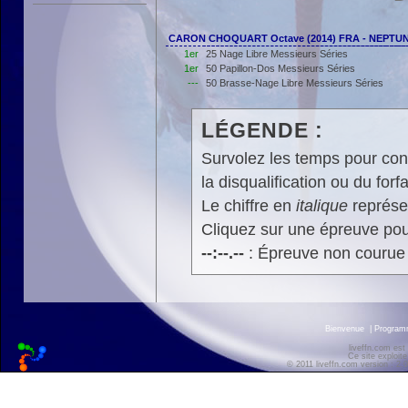
CARON CHOQUART Octave (2014) FRA - NEPTU
1er
25 Nage Libre Messieurs Séries
1er
50 Papillon-Dos Messieurs Séries
---
50 Brasse-Nage Libre Messieurs Séries
LÉGENDE :
Survolez les temps pour cons
la disqualification ou du forfa
Le chiffre en
italique
représen
Cliquez sur une épreuve pour
--:--.--
: Épreuve non courue
Bienvenue
|
Progra
liveffn.com est
Ce site exploite
© 2011 liveffn.com version : 2.