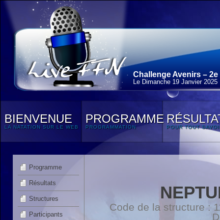
Challenge Avenirs – 2e
Le Dimanche 19 Janvier 2025
BIENVENUE
PROGRAMME
RÉSULTA
LA NATATION SUR LE WEB
PROGRAMMATION
POUR TOUT SAVOI
Programme
Résultats
NEPTU
Structures
Code de la structure :
Participants
D