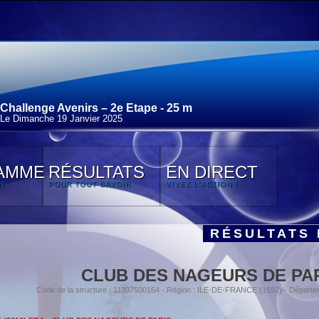
Challenge Avenirs – 2e Etape - 25 m
Le Dimanche 19 Janvier 2025
AMME
RÉSULTATS
EN DIRECT
N
POUR TOUT SAVOIR
VIVEZ L'ACTION !
RÉSULTATS 
CLUB DES NAGEURS DE PA
Code de la structure : 11307500164 - Région : ILE-DE-FRANCE (1592) - Départe