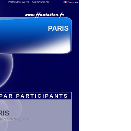
Portail des liveffn
Avertissement
Français
PARIS
PAR PARTICIPANTS
RIS
ment : PARIS (1661)