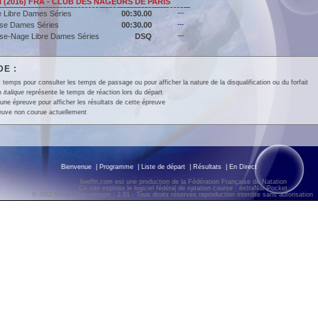
i (2016) FRA - CLUB DES NAGEURS DE PARIS
 Libre Dames Séries
00:30.00
---
se Dames Séries
00:30.00
---
se-Nage Libre Dames Séries
DSQ
---
E :
 temps pour consulter les temps de passage ou pour afficher la nature de la disqualification ou du forfait
en
italique
représente le temps de réaction lors du départ
une épreuve pour afficher les résultats de cette épreuve
euve non courue actuellement
Bienvenue
|
Programme
|
Liste de départ
|
Résultats
|
En Direct
liveffn.com est une production de la Fédération Française de Natation
Ce site exploite le logiciel fédéral de natation course : extraNat-Pocket
© 2011 liveffn.com version : 2.01 - Tous droits réservés reproduction interdite sans autorisatio