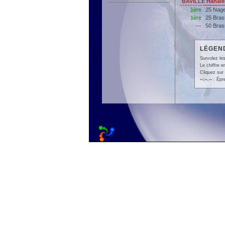
BAVILLE Hanale
1ère
25 Nage
1ère
25 Bras
---
50 Bras
LÉGEND
Survolez les
Le chiffre 
Cliquez sur 
--:--.--
: Épr