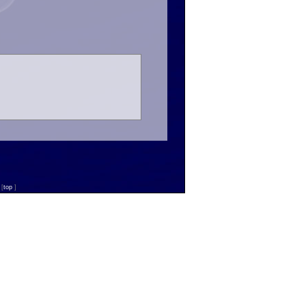
n
[
top
]