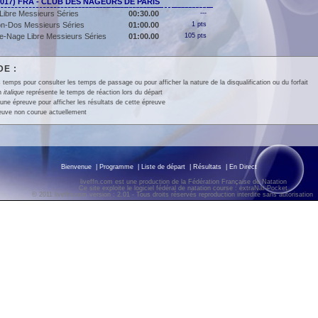
2017) FRA - CLUB DES NAGEURS DE PARIS
Libre Messieurs Séries
00:30.00
---
lon-Dos Messieurs Séries
01:00.00
1 pts
e-Nage Libre Messieurs Séries
01:00.00
105 pts
E :
 temps pour consulter les temps de passage ou pour afficher la nature de la disqualification ou du forfait
en
italique
représente le temps de réaction lors du départ
une épreuve pour afficher les résultats de cette épreuve
euve non courue actuellement
Bienvenue
|
Programme
|
Liste de départ
|
Résultats
|
En Direct
liveffn.com est une production de la Fédération Française de Natation
Ce site exploite le logiciel fédéral de natation course : extraNat-Pocket
© 2011 liveffn.com version : 2.01 - Tous droits réservés reproduction interdite sans autorisatio