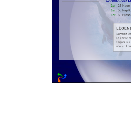
CARREA Alex (
1er
25 Nage 
1er
50 Papil
1er
50 Brass
LÉGEND
Survolez les
Le chiffre 
Cliquez sur 
--:--.--
: Épr