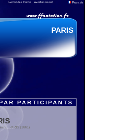
Portail des liveffn
Avertissement
Français
PARIS
PAR PARTICIPANTS
RIS
ment : PARIS (1661)