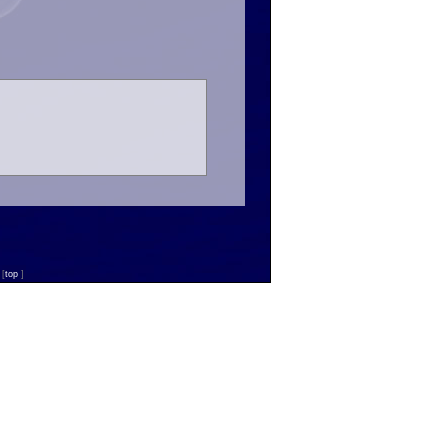
n
[
top
]