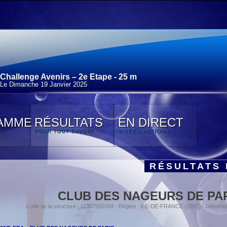
Challenge Avenirs – 2e Etape - 25 m
Le Dimanche 19 Janvier 2025
AMME
RÉSULTATS
EN DIRECT
N
POUR TOUT SAVOIR
VIVEZ L'ACTION !
RÉSULTATS 
CLUB DES NAGEURS DE PA
Code de la structure : 11307500164 - Région : ILE-DE-FRANCE (1592) - Départe