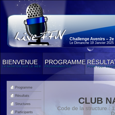
Challenge Avenirs – 2e
Le Dimanche 19 Janvier 2025
BIENVENUE
PROGRAMME
RÉSULTA
LA NATATION SUR LE WEB
PROGRAMMATION
POUR TOUT SAVOI
Programme
Résultats
CLUB N
Structures
Code de la structure :
Participants
D