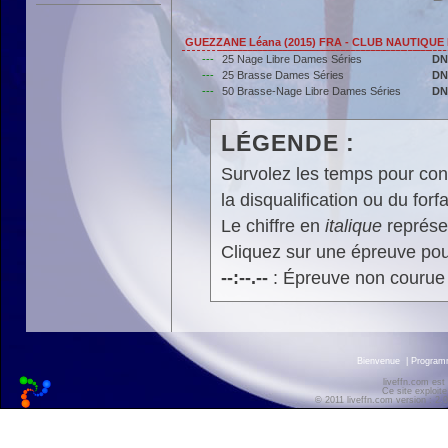
GUEZZANE Léana (2015) FRA - CLUB NAUTIQU
---
25 Nage Libre Dames Séries
DN
---
25 Brasse Dames Séries
DN
---
50 Brasse-Nage Libre Dames Séries
DN
LÉGENDE :
Survolez les temps pour cons
la disqualification ou du forfa
Le chiffre en
italique
représen
Cliquez sur une épreuve pour
--:--.--
: Épreuve non courue
Bienvenue
|
Progra
liveffn.com est
Ce site exploite
© 2011 liveffn.com version : 2.