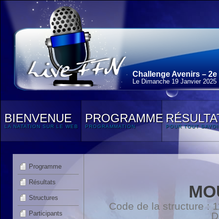
Challenge Avenirs – 2e
Le Dimanche 19 Janvier 2025
BIENVENUE
PROGRAMME
RÉSULTA
LA NATATION SUR LE WEB
PROGRAMMATION
POUR TOUT SAVOI
Programme
Résultats
MO
Structures
Code de la structure :
Participants
D