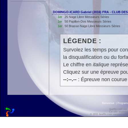
DOMINGO-ICARD Gabriel (2016) FRA - CLUB DE
1er
25 Nage Libre Messieurs Séries
1er
50 Papillon-Dos Messieurs Séries
1er
50 Brasse-Nage Libre Messieurs Séries
LÉGENDE :
Survolez les temps pour cons
la disqualification ou du forfa
Le chiffre en
italique
représen
Cliquez sur une épreuve pour
--:--.--
: Épreuve non courue
Bienvenue
|
Progra
liveffn.com est
Ce site exploite
© 2011 liveffn.com version : 2.