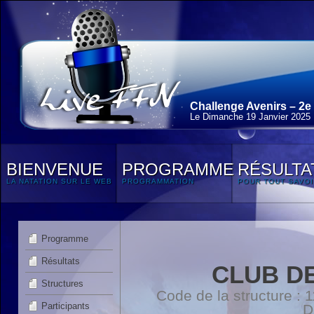
Challenge Avenirs – 2e
Le Dimanche 19 Janvier 2025
BIENVENUE
PROGRAMME
RÉSULTA
LA NATATION SUR LE WEB
PROGRAMMATION
POUR TOUT SAVOI
Programme
Résultats
CLUB D
Structures
Code de la structure :
Participants
D