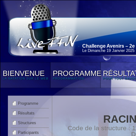
Challenge Avenirs – 2e
Le Dimanche 19 Janvier 2025
BIENVENUE
PROGRAMME
RÉSULTA
LA NATATION SUR LE WEB
PROGRAMMATION
POUR TOUT SAVOI
Programme
Résultats
RACI
Structures
Code de la structure :
Participants
D