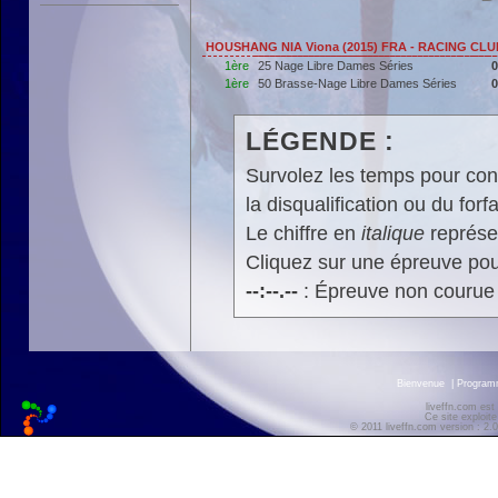
HOUSHANG NIA Viona (2015) FRA - RACING CL
1ère
25 Nage Libre Dames Séries
0
1ère
50 Brasse-Nage Libre Dames Séries
0
LÉGENDE :
Survolez les temps pour cons
la disqualification ou du forfa
Le chiffre en
italique
représen
Cliquez sur une épreuve pour
--:--.--
: Épreuve non courue
Bienvenue
|
Progra
liveffn.com est
Ce site exploite
© 2011 liveffn.com version : 2.