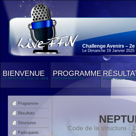
Challenge Avenirs – 2e
Le Dimanche 19 Janvier 2025
BIENVENUE
PROGRAMME
RÉSULTA
LA NATATION SUR LE WEB
PROGRAMMATION
POUR TOUT SAVOI
Programme
Résultats
NEPTU
Structures
Code de la structure :
Participants
D