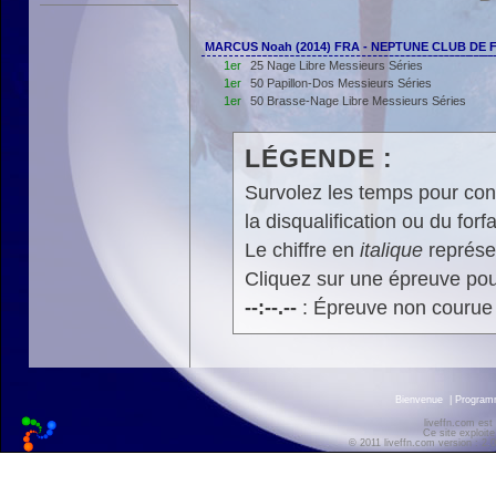
MARCUS Noah (2014) FRA - NEPTUNE CLUB DE
1er
25 Nage Libre Messieurs Séries
1er
50 Papillon-Dos Messieurs Séries
1er
50 Brasse-Nage Libre Messieurs Séries
LÉGENDE :
Survolez les temps pour cons
la disqualification ou du forfa
Le chiffre en
italique
représen
Cliquez sur une épreuve pour
--:--.--
: Épreuve non courue
Bienvenue
|
Progra
liveffn.com est
Ce site exploite
© 2011 liveffn.com version : 2.