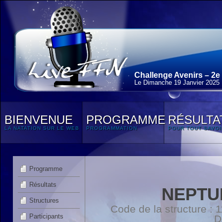
Challenge Avenirs – 2e
Le Dimanche 19 Janvier 2025
BIENVENUE
PROGRAMME
RÉSULTA
LA NATATION SUR LE WEB
PROGRAMMATION
POUR TOUT SAVOI
Programme
Résultats
NEPTU
Structures
Code de la structure :
Participants
D