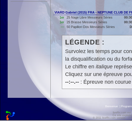
VIARD Gabriel (2015) FRA - NEPTUNE CLUB DE 
1er
25 Nage Libre Messieurs Séries
00:30
1er
25 Brasse Messieurs Séries
00:30
---
50 Papillon-Dos Messieurs Séries
D
LÉGENDE :
Survolez les temps pour cons
la disqualification ou du forfa
Le chiffre en
italique
représen
Cliquez sur une épreuve pour
--:--.--
: Épreuve non courue
Bienvenue
|
Progra
liveffn.com est
Ce site exploite
© 2011 liveffn.com version : 2.