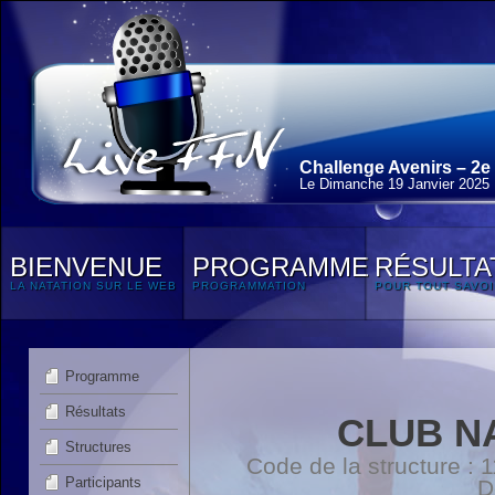
Challenge Avenirs – 2e
Le Dimanche 19 Janvier 2025
BIENVENUE
PROGRAMME
RÉSULTA
LA NATATION SUR LE WEB
PROGRAMMATION
POUR TOUT SAVOI
Programme
Résultats
CLUB N
Structures
Code de la structure :
Participants
D