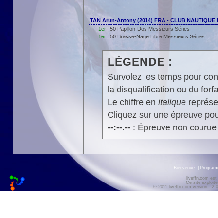
TAN Arun-Antony (2014) FRA - CLUB NAUTIQU
1er
50 Papillon-Dos Messieurs Séries
1er
50 Brasse-Nage Libre Messieurs Séries
LÉGENDE :
Survolez les temps pour cons
la disqualification ou du forfa
Le chiffre en
italique
représen
Cliquez sur une épreuve pour
--:--.--
: Épreuve non courue
Bienvenue
|
Progra
liveffn.com est
Ce site exploite
© 2011 liveffn.com version : 2.