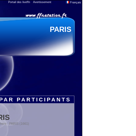
Portail des liveffn
Avertissement
Français
PARIS
PAR PARTICIPANTS
RIS
ment : PARIS (1661)