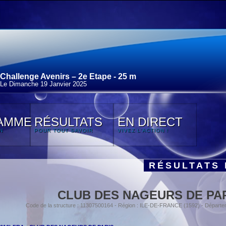
Challenge Avenirs – 2e Etape - 25 m
Le Dimanche 19 Janvier 2025
AMME
RÉSULTATS
EN DIRECT
N
POUR TOUT SAVOIR
VIVEZ L'ACTION !
RÉSULTATS 
CLUB DES NAGEURS DE PA
Code de la structure : 11307500164 - Région : ILE-DE-FRANCE (1592) - Départe