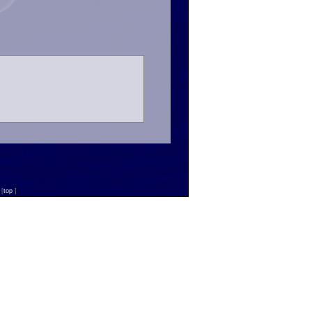
n
[
top
]