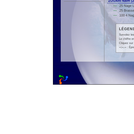
ZOUARI Naïm (
---
25 Nage L
---
25 Brasse
---
100 4 Nag
LÉGEND
Survolez les
Le chiffre 
Cliquez sur 
--:--.--
: Épr