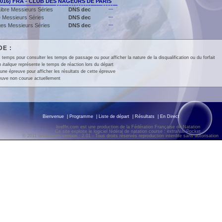
2016) FRA - CLUB DES NAGEURS DE PARIS
ibre Messieurs Séries
DNS dec
---
 Messieurs Séries
DNS dec
---
es Messieurs Séries
DNS dec
---
E :
 temps pour consulter les temps de passage ou pour afficher la nature de la disqualification ou du forfait
en
italique
représente le temps de réaction lors du départ
une épreuve pour afficher les résultats de cette épreuve
euve non courue actuellement
Bienvenue
|
Programme
|
Liste de départ
|
Résultats
|
En Direct
liveffn.com est une production de la Fédération Française de Natation
Ce site exploite le logiciel fédéral de natation course : extraNat-Pocket
© 2011 liveffn.com version : 2.01 - Tous droits réservés reproduction interdite sans autorisatio