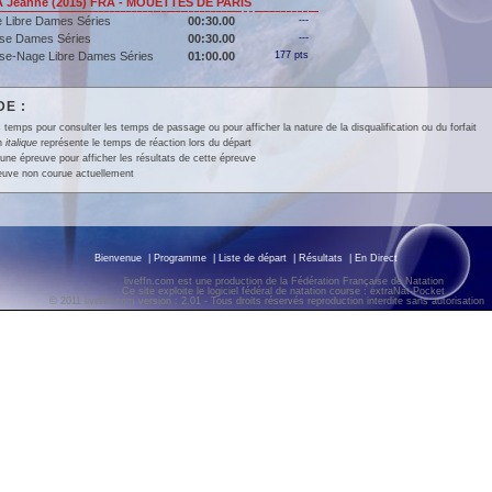
 Jeanne (2015) FRA - MOUETTES DE PARIS
 Libre Dames Séries
00:30.00
---
se Dames Séries
00:30.00
---
se-Nage Libre Dames Séries
01:00.00
177 pts
E :
 temps pour consulter les temps de passage ou pour afficher la nature de la disqualification ou du forfait
en
italique
représente le temps de réaction lors du départ
une épreuve pour afficher les résultats de cette épreuve
euve non courue actuellement
Bienvenue
|
Programme
|
Liste de départ
|
Résultats
|
En Direct
liveffn.com est une production de la Fédération Française de Natation
Ce site exploite le logiciel fédéral de natation course : extraNat-Pocket
© 2011 liveffn.com version : 2.01 - Tous droits réservés reproduction interdite sans autorisatio