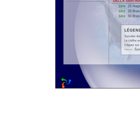
DELLA SANTINA
1ère
25 Nage
1ère
25 Bras
1ère
50 Bras
LÉGEND
Survolez les
Le chiffre 
Cliquez sur 
--:--.--
: Épr