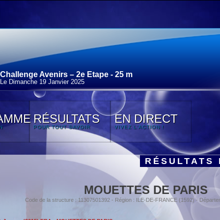
Challenge Avenirs – 2e Etape - 25 m
Le Dimanche 19 Janvier 2025
AMME
RÉSULTATS
EN DIRECT
N
POUR TOUT SAVOIR
VIVEZ L'ACTION !
RÉSULTATS 
MOUETTES DE PARIS
Code de la structure : 11307501392 - Région : ILE-DE-FRANCE (1592) - Départe