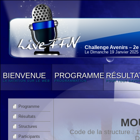
Challenge Avenirs – 2e
Le Dimanche 19 Janvier 2025
BIENVENUE
PROGRAMME
RÉSULTA
LA NATATION SUR LE WEB
PROGRAMMATION
POUR TOUT SAVOI
Programme
Résultats
MO
Structures
Code de la structure :
Participants
D