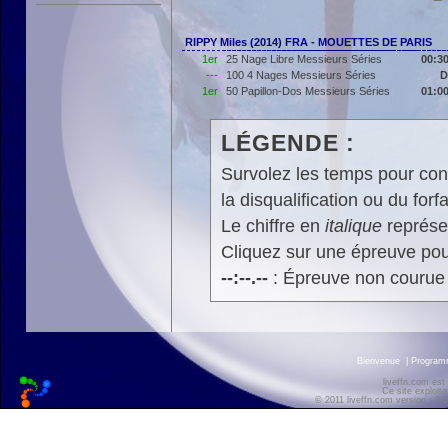
RIPPY Miles (2014) FRA - MOUETTES DE PARIS
1er
25 Nage Libre Messieurs Séries
00:30
---
100 4 Nages Messieurs Séries
D
1er
50 Papillon-Dos Messieurs Séries
01:00
LÉGENDE :
Survolez les temps pour cons
la disqualification ou du forfa
Le chiffre en
italique
représen
Cliquez sur une épreuve pour
--:--.--
: Épreuve non courue
Bienvenue
|
Progra
liveffn.com est
Ce site exploite
© 2011 liveffn.com version : 2.