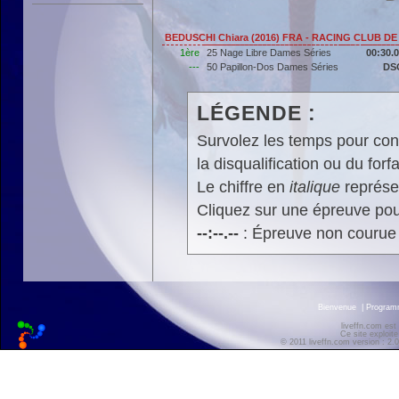
BEDUSCHI Chiara (2016) FRA - RACING CLUB D
1ère
25 Nage Libre Dames Séries
00:30.
---
50 Papillon-Dos Dames Séries
DS
LÉGENDE :
Survolez les temps pour cons
la disqualification ou du forfa
Le chiffre en
italique
représen
Cliquez sur une épreuve pour
--:--.--
: Épreuve non courue
Bienvenue
|
Progra
liveffn.com est
Ce site exploite
© 2011 liveffn.com version : 2.