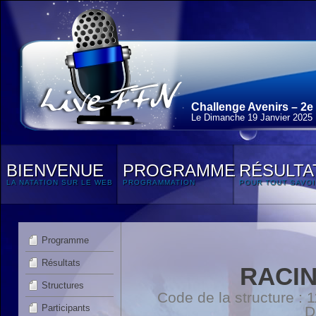
Challenge Avenirs – 2e
Le Dimanche 19 Janvier 2025
BIENVENUE
PROGRAMME
RÉSULTA
LA NATATION SUR LE WEB
PROGRAMMATION
POUR TOUT SAVOI
Programme
Résultats
RACI
Structures
Code de la structure :
Participants
D