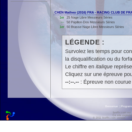
CHEN Matheo (2016) FRA - RACING CLUB DE F
1er
25 Nage Libre Messieurs Séries
---
50 Papillon-Dos Messieurs Séries
1er
50 Brasse-Nage Libre Messieurs Séries
LÉGENDE :
Survolez les temps pour cons
la disqualification ou du forfa
Le chiffre en
italique
représen
Cliquez sur une épreuve pour
--:--.--
: Épreuve non courue
Bienvenue
|
Progra
liveffn.com est
Ce site exploite
© 2011 liveffn.com version : 2.