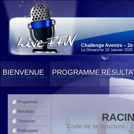
Challenge Avenirs – 2e
Le Dimanche 19 Janvier 2025
BIENVENUE
PROGRAMME
RÉSULTA
LA NATATION SUR LE WEB
PROGRAMMATION
POUR TOUT SAVOI
Programme
Résultats
RACI
Structures
Code de la structure :
Participants
D