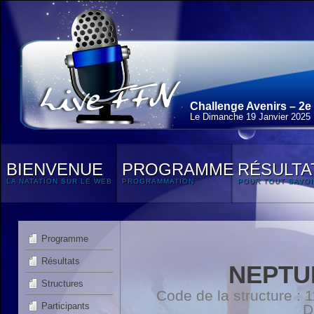
Challenge Avenirs – 2e
Le Dimanche 19 Janvier 2025
BIENVENUE
PROGRAMME
RÉSULTA
LA NATATION SUR LE WEB
PROGRAMMATION
POUR TOUT SAVOI
Programme
Résultats
NEPTU
Structures
Code de la structure :
Participants
D