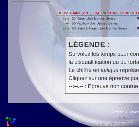
BOUVET Alice (2015) FRA - NEPTUNE CLUB DE 
1ère
25 Nage Libre Dames Séries
0
---
50 Papillon-Dos Dames Séries
1ère
50 Brasse-Nage Libre Dames Séries
0
LÉGENDE :
Survolez les temps pour cons
la disqualification ou du forfa
Le chiffre en
italique
représen
Cliquez sur une épreuve pour
--:--.--
: Épreuve non courue
Bienvenue
|
Progra
liveffn.com est
Ce site exploite
© 2011 liveffn.com version : 2.