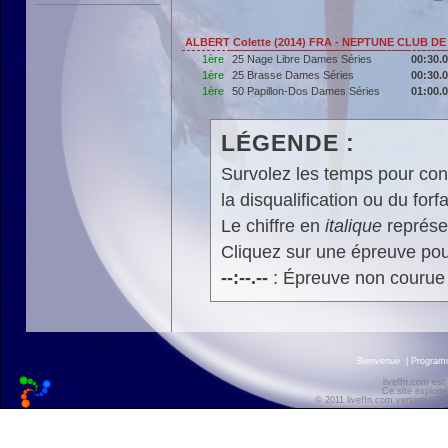
ALBERT Colette (2014) FRA - NEPTUNE CLUB D
1ère
25 Nage Libre Dames Séries
00:30.
1ère
25 Brasse Dames Séries
00:30.
1ère
50 Papillon-Dos Dames Séries
01:00.
LÉGENDE :
Survolez les temps pour cons
la disqualification ou du forfa
Le chiffre en
italique
représen
Cliquez sur une épreuve pour
--:--.--
: Épreuve non courue
Bienvenue
|
Progra
liveffn.com est
Ce site exploite
© 2011 liveffn.com version : 2.