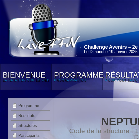
Challenge Avenirs – 2e
Le Dimanche 19 Janvier 2025
BIENVENUE
PROGRAMME
RÉSULTA
LA NATATION SUR LE WEB
PROGRAMMATION
POUR TOUT SAVOI
Programme
Résultats
NEPTU
Structures
Code de la structure :
Participants
D