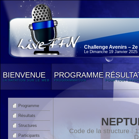
Challenge Avenirs – 2e
Le Dimanche 19 Janvier 2025
BIENVENUE
PROGRAMME
RÉSULTA
LA NATATION SUR LE WEB
PROGRAMMATION
POUR TOUT SAVOI
Programme
Résultats
NEPTU
Structures
Code de la structure :
Participants
D