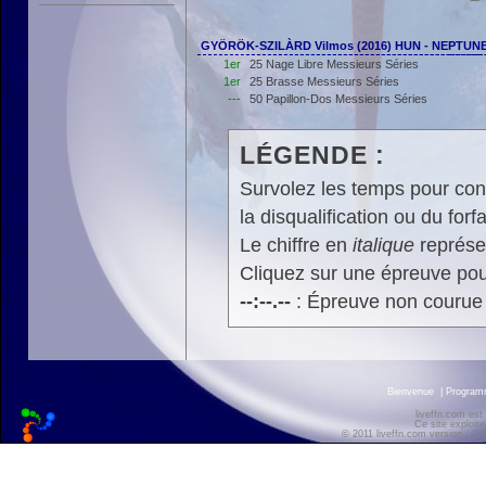
GYÖRÖK-SZILÀRD Vilmos (2016) HUN - NEPTU
1er
25 Nage Libre Messieurs Séries
1er
25 Brasse Messieurs Séries
---
50 Papillon-Dos Messieurs Séries
LÉGENDE :
Survolez les temps pour cons
la disqualification ou du forfa
Le chiffre en
italique
représen
Cliquez sur une épreuve pour
--:--.--
: Épreuve non courue
Bienvenue
|
Progra
liveffn.com est
Ce site exploite
© 2011 liveffn.com version : 2.