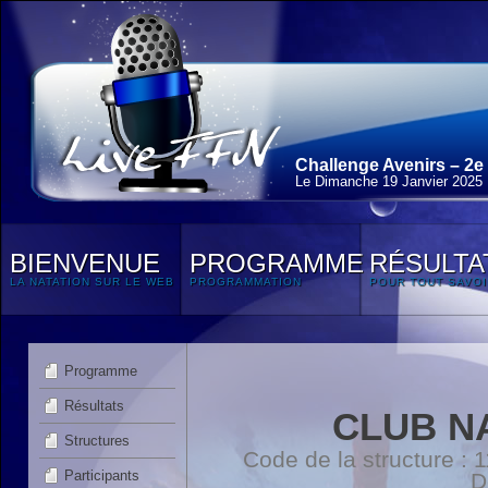
Challenge Avenirs – 2e
Le Dimanche 19 Janvier 2025
BIENVENUE
PROGRAMME
RÉSULTA
LA NATATION SUR LE WEB
PROGRAMMATION
POUR TOUT SAVOI
Programme
Résultats
CLUB N
Structures
Code de la structure :
Participants
D