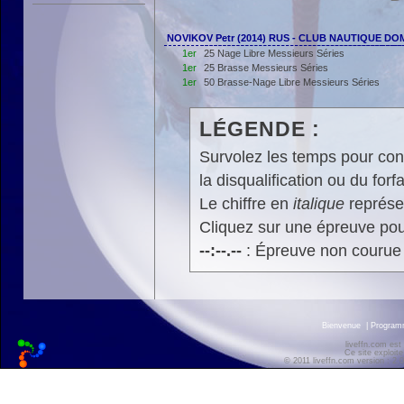
NOVIKOV Petr (2014) RUS - CLUB NAUTIQUE DO
1er
25 Nage Libre Messieurs Séries
1er
25 Brasse Messieurs Séries
1er
50 Brasse-Nage Libre Messieurs Séries
LÉGENDE :
Survolez les temps pour cons
la disqualification ou du forfa
Le chiffre en
italique
représen
Cliquez sur une épreuve pour
--:--.--
: Épreuve non courue
Bienvenue
|
Progra
liveffn.com est
Ce site exploite
© 2011 liveffn.com version : 2.