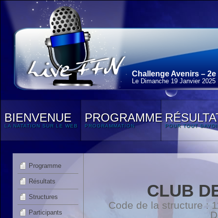
Challenge Avenirs – 2e
Le Dimanche 19 Janvier 2025
BIENVENUE
PROGRAMME
RÉSULTA
LA NATATION SUR LE WEB
PROGRAMMATION
POUR TOUT SAVOI
Programme
Résultats
CLUB D
Structures
Code de la structure :
Participants
D