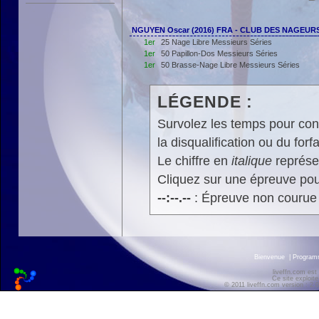
NGUYEN Oscar (2016) FRA - CLUB DES NAGEURS
1er
25 Nage Libre Messieurs Séries
1er
50 Papillon-Dos Messieurs Séries
1er
50 Brasse-Nage Libre Messieurs Séries
LÉGENDE :
Survolez les temps pour cons
la disqualification ou du forfa
Le chiffre en
italique
représen
Cliquez sur une épreuve pour
--:--.--
: Épreuve non courue
Bienvenue
|
Progra
liveffn.com est
Ce site exploite
© 2011 liveffn.com version : 2.