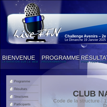
Challenge Avenirs – 2e
Le Dimanche 19 Janvier 2025
BIENVENUE
PROGRAMME
RÉSULTA
LA NATATION SUR LE WEB
PROGRAMMATION
POUR TOUT SAVOI
Programme
Résultats
CLUB N
Structures
Code de la structure :
Participants
D