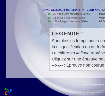
RYAN AXELRAD Félix (2014) FRA - CLUB NAUT
1er
25 Nage Libre Messieurs Séries
00:3
1er
25 Brasse Messieurs Séries
00:3
1er
100 4 Nages Messieurs Séries
02:0
LÉGENDE :
Survolez les temps pour cons
la disqualification ou du forfa
Le chiffre en
italique
représen
Cliquez sur une épreuve pour
--:--.--
: Épreuve non courue
Bienvenue
|
Progra
liveffn.com est
Ce site exploite
© 2011 liveffn.com version : 2.