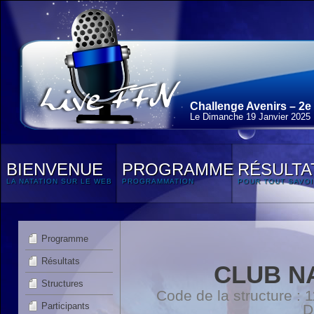
Challenge Avenirs – 2e
Le Dimanche 19 Janvier 2025
BIENVENUE
PROGRAMME
RÉSULTA
LA NATATION SUR LE WEB
PROGRAMMATION
POUR TOUT SAVOI
Programme
Résultats
CLUB N
Structures
Code de la structure :
Participants
D