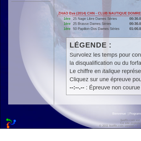
ZHAO Eva (2014) CHN - CLUB NAUTIQUE DOMRE
1ère
25 Nage Libre Dames Séries
00:30.
1ère
25 Brasse Dames Séries
00:30.
1ère
50 Papillon-Dos Dames Séries
01:00.
LÉGENDE :
Survolez les temps pour cons
la disqualification ou du forfa
Le chiffre en
italique
représen
Cliquez sur une épreuve pour
--:--.--
: Épreuve non courue
Bienvenue
|
Progra
liveffn.com est
Ce site exploite
© 2011 liveffn.com version : 2.