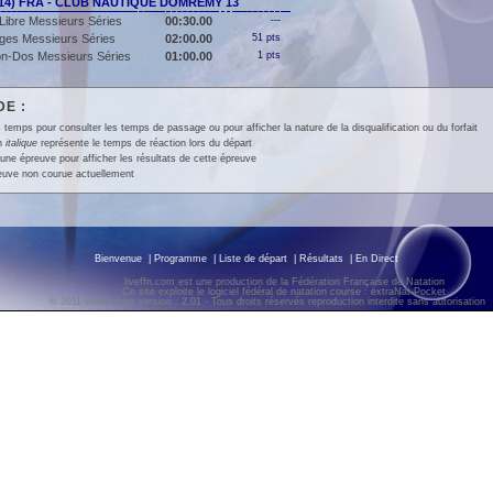
014) FRA - CLUB NAUTIQUE DOMREMY 13
Libre Messieurs Séries
00:30.00
---
ges Messieurs Séries
02:00.00
51 pts
lon-Dos Messieurs Séries
01:00.00
1 pts
E :
 temps pour consulter les temps de passage ou pour afficher la nature de la disqualification ou du forfait
en
italique
représente le temps de réaction lors du départ
une épreuve pour afficher les résultats de cette épreuve
euve non courue actuellement
Bienvenue
|
Programme
|
Liste de départ
|
Résultats
|
En Direct
liveffn.com est une production de la Fédération Française de Natation
Ce site exploite le logiciel fédéral de natation course : extraNat-Pocket
© 2011 liveffn.com version : 2.01 - Tous droits réservés reproduction interdite sans autorisatio