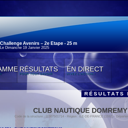
Challenge Avenirs – 2e Etape - 25 m
Le Dimanche 19 Janvier 2025
AMME
RÉSULTATS
EN DIRECT
N
POUR TOUT SAVOIR
VIVEZ L'ACTION !
RÉSULTATS 
CLUB NAUTIQUE DOMREMY
Code de la structure : 11307501714 - Région : ILE-DE-FRANCE (1592) - Départe