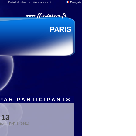
Portail des liveffn
Avertissement
Français
PARIS
PAR PARTICIPANTS
 13
ment : PARIS (1661)