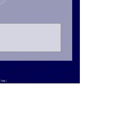
n
[
top
]