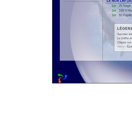
LE NOA Leo (2
1er
25 Nage 
1er
100 4 Na
1er
50 Papil
LÉGEND
Survolez les
Le chiffre 
Cliquez sur 
--:--.--
: Épr