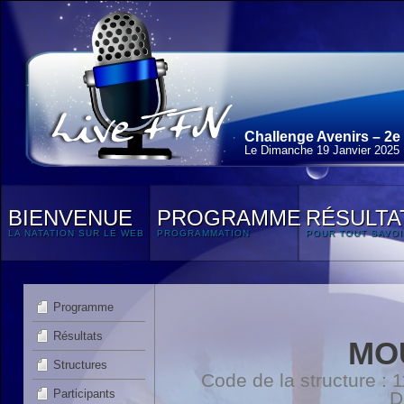
Challenge Avenirs – 2e
Le Dimanche 19 Janvier 2025
BIENVENUE
PROGRAMME
RÉSULTA
LA NATATION SUR LE WEB
PROGRAMMATION
POUR TOUT SAVOI
Programme
Résultats
MO
Structures
Code de la structure :
Participants
D