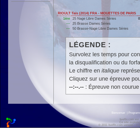
RIOULT Taïs (2014) FRA - MOUETTES DE PARIS
1ère
25 Nage Libre Dames Séries
0
---
25 Brasse Dames Séries
---
50 Brasse-Nage Libre Dames Séries
LÉGENDE :
Survolez les temps pour cons
la disqualification ou du forfa
Le chiffre en
italique
représen
Cliquez sur une épreuve pour
--:--.--
: Épreuve non courue
Bienvenue
|
Progra
liveffn.com est
Ce site exploite
© 2011 liveffn.com version : 2.