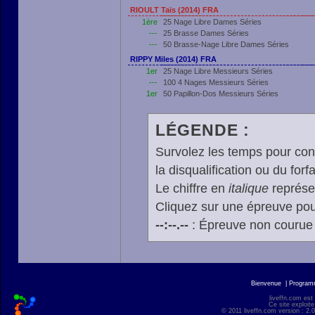
RIOULT Taïs (2014) FRA
1ère
25 Nage Libre Dames Séries
---
25 Brasse Dames Séries
---
50 Brasse-Nage Libre Dames Séries
RIPPY Miles (2014) FRA
1er
25 Nage Libre Messieurs Séries
---
100 4 Nages Messieurs Séries
1er
50 Papillon-Dos Messieurs Séries
LÉGENDE :
Survolez les temps pour cons
la disqualification ou du forfa
Le chiffre en
italique
représen
Cliquez sur une épreuve pour
--:--.--
: Épreuve non courue
Bienvenue
|
Progra
liveffn.com est
Ce site exploite
© 2011 liveffn.com version : 2.