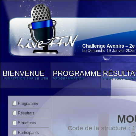
Challenge Avenirs – 2e
Le Dimanche 19 Janvier 2025
BIENVENUE
PROGRAMME
RÉSULTA
LA NATATION SUR LE WEB
PROGRAMMATION
POUR TOUT SAVOI
Programme
Résultats
MO
Structures
Code de la structure :
Participants
D