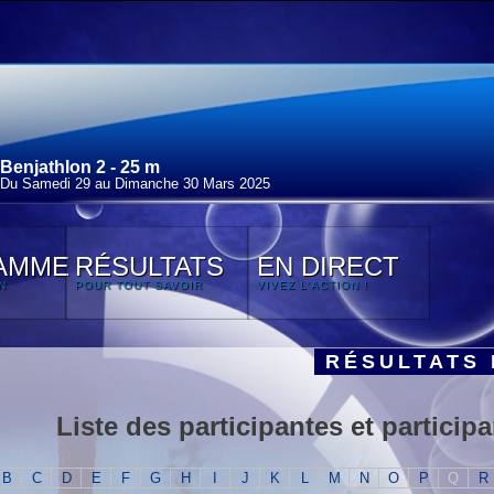
Benjathlon 2 - 25 m
Du Samedi 29 au Dimanche 30 Mars 2025
AMME
RÉSULTATS
EN DIRECT
N
POUR TOUT SAVOIR
VIVEZ L'ACTION !
RÉSULTATS 
Liste des participantes et participa
B
C
D
E
F
G
H
I
J
K
L
M
N
O
P
Q
R