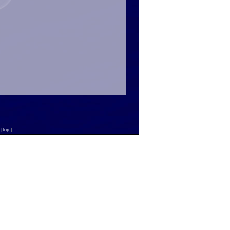
n
[
top
]