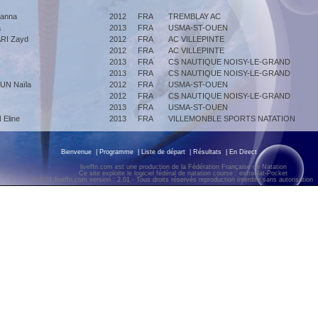
anna
2012
FRA
TREMBLAY AC
a
2013
FRA
USMA-ST-OUEN
RI Zayd
2012
FRA
AC VILLEPINTE
2012
FRA
AC VILLEPINTE
2013
FRA
CS NAUTIQUE NOISY-LE-GRAND
2013
FRA
CS NAUTIQUE NOISY-LE-GRAND
N Naïla
2012
FRA
USMA-ST-OUEN
2012
FRA
CS NAUTIQUE NOISY-LE-GRAND
2013
FRA
USMA-ST-OUEN
Eline
2013
FRA
VILLEMONBLE SPORTS NATATION
Bienvenue
|
Programme
|
Liste de départ
|
Résultats
|
En Direct
liveffn.com est une production de la Fédération Française de Natation
Ce site exploite le logiciel fédéral de natation course : extraNat-Pocket
© 2011 liveffn.com version : 2.01 - Tous droits réservés reproduction interdite sans autorisatio