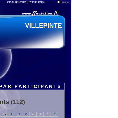
Portail des liveffn
Avertissement
Français
VILLEPINTE
PAR PARTICIPANTS
nts (112)
S
T
U
V
W
X
Y
Z