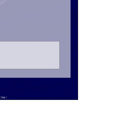
n
[
top
]