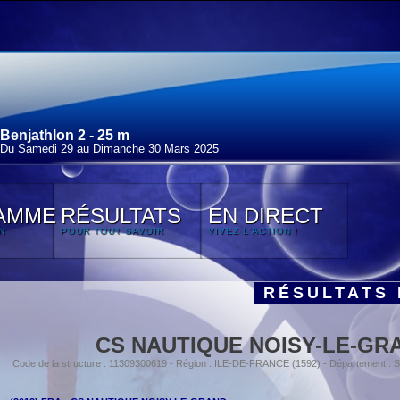
Benjathlon 2 - 25 m
Du Samedi 29 au Dimanche 30 Mars 2025
AMME
RÉSULTATS
EN DIRECT
N
POUR TOUT SAVOIR
VIVEZ L'ACTION !
RÉSULTATS 
CS NAUTIQUE NOISY-LE-GR
Code de la structure : 11309300619 - Région : ILE-DE-FRANCE (1592) - Département :