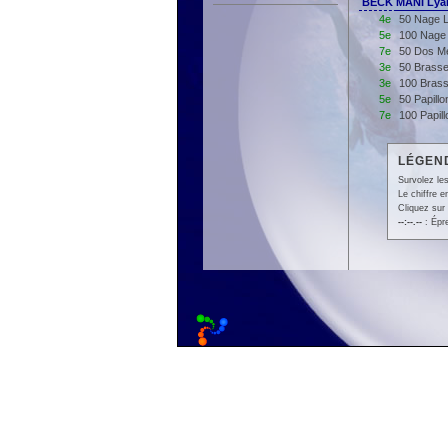
BECK MANI Lya
4e
50 Nage L
5e
100 Nage 
7e
50 Dos Me
3e
50 Brasse
3e
100 Brass
5e
50 Papill
7e
100 Papil
LÉGEND
Survolez les
Le chiffre 
Cliquez sur 
--:--.--
: Épr