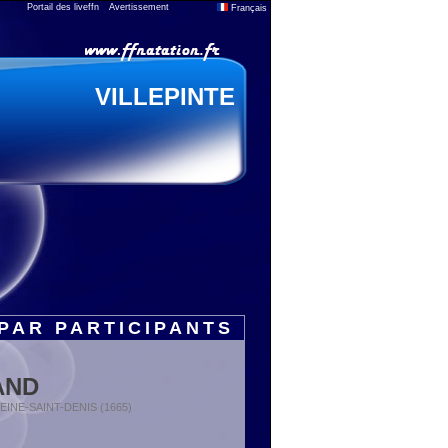
Portail des liveffn
Avertissement
Français
VILLEPINTE
PAR PARTICIPANTS
AND
 SEINE-SAINT-DENIS (1665)