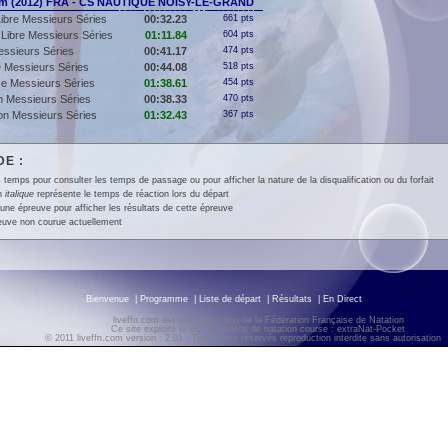
m (2012) FRA - CS NAUTIQUE NOISY-LE-GRAND
ibre Messieurs Séries
00:32.23
661 pts
Libre Messieurs Séries
01:11.84
604 pts
ssieurs Séries
00:41.17
474 pts
 Messieurs Séries
00:44.08
518 pts
e Messieurs Séries
01:38.61
454 pts
on Messieurs Séries
00:38.33
470 pts
lon Messieurs Séries
01:32.43
367 pts
E :
 temps pour consulter les temps de passage ou pour afficher la nature de la disqualification ou du forfait
en
italique
représente le temps de réaction lors du départ
une épreuve pour afficher les résultats de cette épreuve
euve non courue actuellement
Bienvenue
|
Programme
|
Liste de départ
|
Résultats
|
En Direct
liveffn.com est une production de la Fédération Française de Natation
Ce site exploite le logiciel fédéral de natation course : extraNat-Pocket
© 2011 liveffn.com version : 2.01 - Tous droits réservés reproduction interdite sans autorisatio