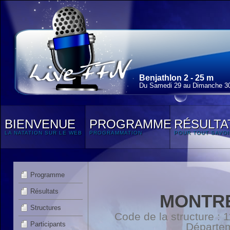
Benjathlon 2 - 25 m
Du Samedi 29 au Dimanche 3
BIENVENUE
PROGRAMME
RÉSULTA
LA NATATION SUR LE WEB
PROGRAMMATION
POUR TOUT SAVOI
Programme
Résultats
MONTRE
Structures
Code de la structure :
Participants
Départe