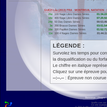
GUEZI Léa (2013) FRA - MONTREUIL NATATION -
26e
100 Nage Libre Dames Séries
01:34.22
18e
400 Nage Libre Dames Séries
07:20.92
24e
50 Dos Dames Séries
00:53.46
3e
200 Brasse Dames Séries
03:51.54
16e
100 Papillon Dames Séries
01:52.71
11e
100 4 Nages Dames Séries
01:44.11
LÉGENDE :
Survolez les temps pour cons
la disqualification ou du forfa
Le chiffre en
italique
représen
Cliquez sur une épreuve pour
--:--.--
: Épreuve non courue
Bienvenue
|
Progra
liveffn.com est
Ce site exploite