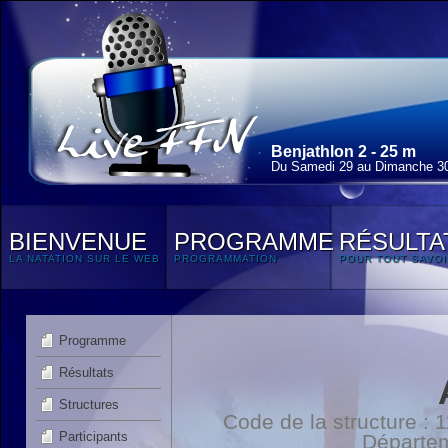
Benjathlon 2 - 25 m
Du Samedi 29 au Dimanche 3
BIENVENUE
PROGRAMME
RÉSULTA
LA NATATION SUR LE WEB
PROGRAMMATION
POUR TOUT SAVOI
Programme
Résultats
Structures
Code de la structure :
Participants
Départe