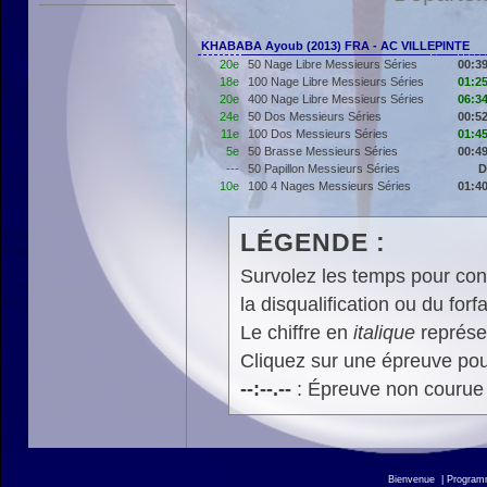
KHABABA Ayoub (2013) FRA - AC VILLEPINTE
20e
50 Nage Libre Messieurs Séries
00:39
18e
100 Nage Libre Messieurs Séries
01:25
20e
400 Nage Libre Messieurs Séries
06:34
24e
50 Dos Messieurs Séries
00:52
11e
100 Dos Messieurs Séries
01:45
5e
50 Brasse Messieurs Séries
00:49
---
50 Papillon Messieurs Séries
D
10e
100 4 Nages Messieurs Séries
01:40
LÉGENDE :
Survolez les temps pour cons
la disqualification ou du forfa
Le chiffre en
italique
représen
Cliquez sur une épreuve pour
--:--.--
: Épreuve non courue
Bienvenue
|
Progra