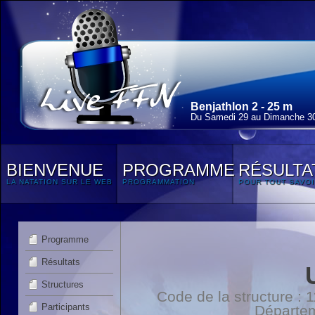
Benjathlon 2 - 25 m
Du Samedi 29 au Dimanche 3
BIENVENUE
PROGRAMME
RÉSULTA
LA NATATION SUR LE WEB
PROGRAMMATION
POUR TOUT SAVOI
Programme
Résultats
Structures
Code de la structure :
Participants
Départe