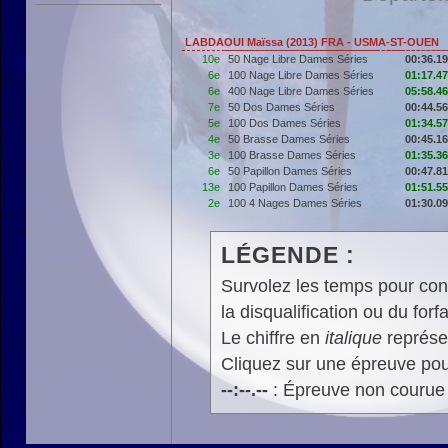
LABDAOUI Maïssa (2013) FRA - USMA-ST-OUEN
10e
50 Nage Libre Dames Séries
00:36.19
6e
100 Nage Libre Dames Séries
01:17.47
6e
400 Nage Libre Dames Séries
05:58.46
7e
50 Dos Dames Séries
00:44.56
5e
100 Dos Dames Séries
01:34.57
4e
50 Brasse Dames Séries
00:45.16
3e
100 Brasse Dames Séries
01:35.36
6e
50 Papillon Dames Séries
00:47.81
13e
100 Papillon Dames Séries
01:51.55
2e
100 4 Nages Dames Séries
01:30.09
LÉGENDE :
Survolez les temps pour cons
la disqualification ou du forfa
Le chiffre en
italique
représen
Cliquez sur une épreuve pour
--:--.--
: Épreuve non courue