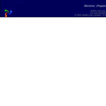
Bienvenue
|
Progra
liveffn.com est
Ce site exploite
© 2011 liveffn.com version : 2.