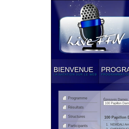
BIENVENUE
PROGR
LA NATATION SUR LE WEB
PROGRAMMATIO
Programme
Épreuves Dames
Résultats
Structures
100 Papillon 
1.
NEMDALI Am
Participants