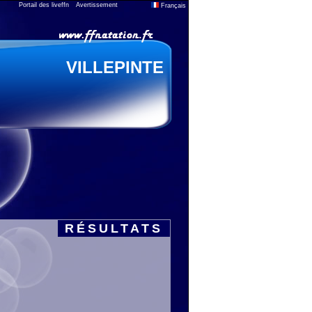
Portail des liveffn
Avertissement
Français
VILLEPINTE
RÉSULTATS