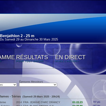
Benjathlon 2 - 25 m
Du Samedi 29 au Dimanche 30 Mars 2025
AMME
RÉSULTATS
EN DIRECT
N
POUR TOUT SAVOIR
VIVEZ L'ACTION !
Épreuves Messieurs
Dames - Séries
(Samedi 29 Mars 2025 - 20h24)
brine
2014
FRA
JEANNE D'ARC DRANCY
01:22.23
707 pts
567 pts