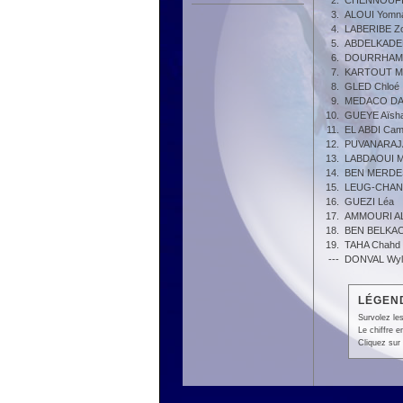
2.
CHENNOUFI 
3.
ALOUI Yomn
4.
LABERIBE Z
5.
ABDELKADE
6.
DOURRHAM 
7.
KARTOUT M
8.
GLED Chloé
9.
MEDACO DAR
10.
GUEYE Aïsh
11.
EL ABDI Cami
12.
PUVANARAJ
13.
LABDAOUI M
14.
BEN MERDES
15.
LEUG-CHANE
16.
GUEZI Léa
17.
AMMOURI AL
18.
BEN BELKAC
19.
TAHA Chahd
---
DONVAL Wyll
LÉGEND
Survolez les
Le chiffre 
Cliquez sur 