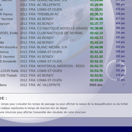
Sabrine
2012
FRA
BLANC-MESNIL S.N
01:28.88
a
2012
FRA
AC VILLEPINTE
01:29.98
545 pts
oé
2012
FRA
USMA-ST-OUEN
01:33.81
473 pts
R Hanna
2012
FRA
TREMBLAY AC
01:35.72
439 pts
Yasmine
2013
FRA
AS BONDY
01:36.99
417 pts
aysam
2013
FRA
AS BONDY
01:37.77
404 pts
2012
FRA
CS NAUTIQUE NOISY-LE-GRAND
01:38.98
384 pts
DEL Emilie
2012
FRA
CLUB NAUTIQUE DE SEVRAN
01:42.14
334 pts
a
2012
FRA
AS BONDY
01:42.73
325 pts
lia
2012
FRA
AS BONDY
01:43.24
318 pts
AH Anoshka
2013
FRA
BLANC-MESNIL S.N
01:44.98
292 pts
aïssa
2013
FRA
USMA-ST-OUEN
01:51.55
206 pts
 Yasmine
2013
FRA
AS BONDY
01:51.92
202 pts
 Annabelle
2013
FRA
USMA-ST-OUEN
01:52.32
197 pts
2013
FRA
MONTREUIL NATATION - REDS
01:52.71
193 pts
LOUN Naïla
2012
FRA
USMA-ST-OUEN
01:53.76
181 pts
EM Thafath
2012
FRA
AS BONDY
01:53.91
179 pts
2012
FRA
USMA-ST-OUEN
02:03.65
87 pts
iana
2012
FRA
AC VILLEPINTE
DNS dec
---
E :
 temps pour consulter les temps de passage ou pour afficher la nature de la disqualification ou du forfait
en
italique
représente le temps de réaction lors du départ
une structure pour afficher l'ensemble des résultats de cette structure