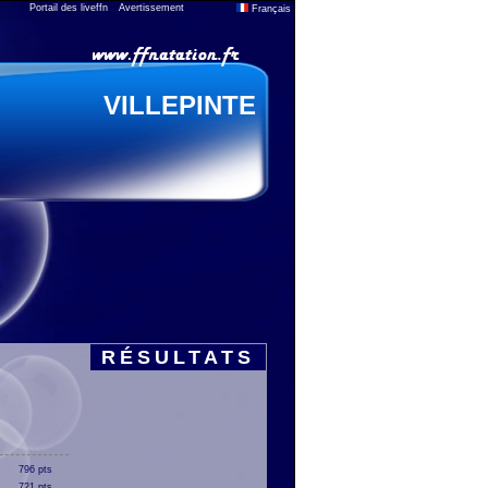
Portail des liveffn
Avertissement
Français
VILLEPINTE
RÉSULTATS
796 pts
721 pts