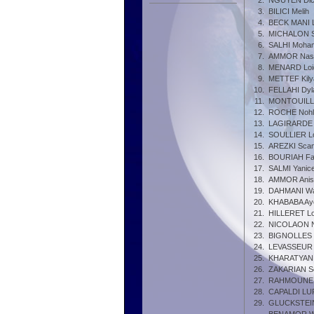
2.
NGUYEN Dic
3.
BILICI Melih
4.
BECK MANI 
5.
MICHALON S
6.
SALHI Moham
7.
AMMOR Nas
8.
MENARD Loi
9.
METTEF Kily
10.
FELLAHI Dyl
11.
MONTOUILL
12.
ROCHE Nohl
13.
LAGIRARDE 
14.
SOULLIER L
15.
AREZKI Sca
16.
BOURIAH Fa
17.
SALMI Yanic
18.
AMMOR Anis
19.
DAHMANI W
20.
KHABABA Ay
21.
HILLERET Lo
22.
NICOLAON N
23.
BIGNOLLES V
24.
LEVASSEUR T
25.
KHARATYAN 
26.
ZAKARIAN S
27.
RAHMOUNE
28.
CAPALDI LUR
29.
GLUCKSTEIN