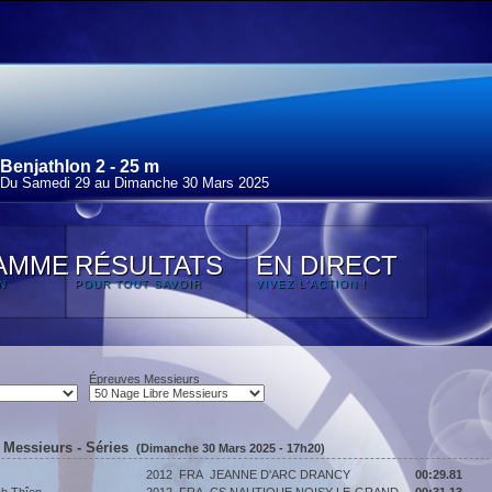
Benjathlon 2 - 25 m
Du Samedi 29 au Dimanche 30 Mars 2025
AMME
RÉSULTATS
EN DIRECT
N
POUR TOUT SAVOIR
VIVEZ L'ACTION !
Épreuves Messieurs
 Messieurs - Séries
(Dimanche 30 Mars 2025 - 17h20)
2012
FRA
JEANNE D'ARC DRANCY
00:29.81