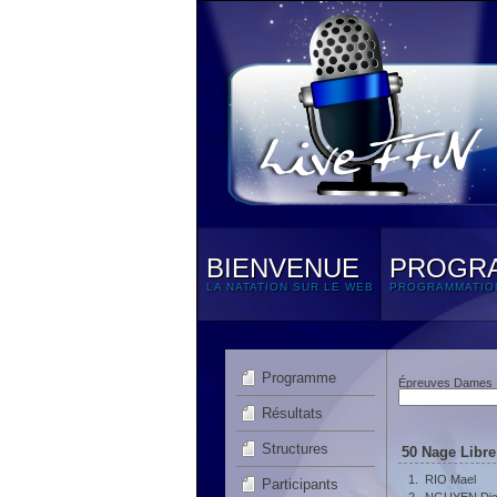
BIENVENUE
PROGR
LA NATATION SUR LE WEB
PROGRAMMATIO
Programme
Épreuves Dames
Résultats
Structures
50 Nage Libre
1.
RIO Mael
Participants