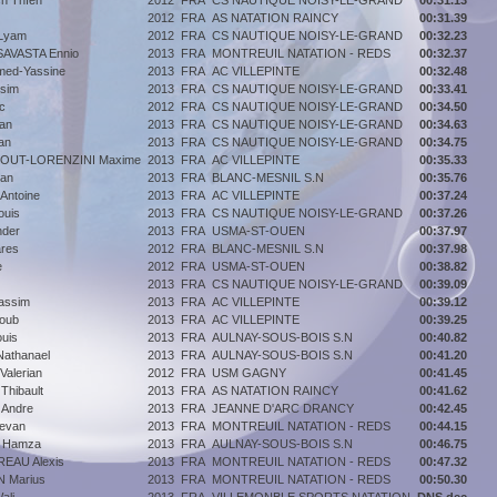
h Thîen
2012
FRA
CS NAUTIQUE NOISY-LE-GRAND
00:31.13
2012
FRA
AS NATATION RAINCY
00:31.39
Lyam
2012
FRA
CS NAUTIQUE NOISY-LE-GRAND
00:32.23
AVASTA Ennio
2013
FRA
MONTREUIL NATATION - REDS
00:32.37
ed-Yassine
2013
FRA
AC VILLEPINTE
00:32.48
sim
2013
FRA
CS NAUTIQUE NOISY-LE-GRAND
00:33.41
c
2012
FRA
CS NAUTIQUE NOISY-LE-GRAND
00:34.50
an
2013
FRA
CS NAUTIQUE NOISY-LE-GRAND
00:34.63
an
2013
FRA
CS NAUTIQUE NOISY-LE-GRAND
00:34.75
OUT-LORENZINI Maxime
2013
FRA
AC VILLEPINTE
00:35.33
an
2013
FRA
BLANC-MESNIL S.N
00:35.76
Antoine
2013
FRA
AC VILLEPINTE
00:37.24
ouis
2013
FRA
CS NAUTIQUE NOISY-LE-GRAND
00:37.26
nder
2013
FRA
USMA-ST-OUEN
00:37.97
res
2012
FRA
BLANC-MESNIL S.N
00:37.98
e
2012
FRA
USMA-ST-OUEN
00:38.82
2013
FRA
CS NAUTIQUE NOISY-LE-GRAND
00:39.09
assim
2013
FRA
AC VILLEPINTE
00:39.12
oub
2013
FRA
AC VILLEPINTE
00:39.25
uis
2013
FRA
AULNAY-SOUS-BOIS S.N
00:40.82
athanael
2013
FRA
AULNAY-SOUS-BOIS S.N
00:41.20
alerian
2012
FRA
USM GAGNY
00:41.45
hibault
2013
FRA
AS NATATION RAINCY
00:41.62
Andre
2013
FRA
JEANNE D'ARC DRANCY
00:42.45
evan
2013
FRA
MONTREUIL NATATION - REDS
00:44.15
 Hamza
2013
FRA
AULNAY-SOUS-BOIS S.N
00:46.75
EAU Alexis
2013
FRA
MONTREUIL NATATION - REDS
00:47.32
 Marius
2013
FRA
MONTREUIL NATATION - REDS
00:50.30