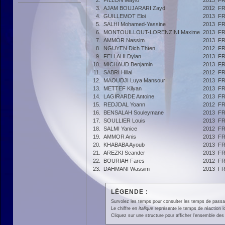
2.
FILLON Maylo
2013
F
3.
AJAM BOUJARARI Zayd
2012
F
4.
GUILLEMOT Eloi
2013
F
5.
SALHI Mohamed-Yassine
2013
F
6.
MONTOUILLOUT-LORENZINI Maxime
2013
F
7.
AMMOR Nassim
2013
F
8.
NGUYEN Dich Thîen
2012
F
9.
FELLAHI Dylan
2013
F
10.
MICHAUD Benjamin
2013
F
11.
SABRI Hillal
2012
F
12.
MAOUDJI Luya Mansour
2013
F
13.
METTEF Kilyan
2013
F
14.
LAGIRARDE Antoine
2013
F
15.
REDJDAL Yoann
2012
F
16.
BENSALAH Souleymane
2013
F
17.
SOULLIER Louis
2013
F
18.
SALMI Yanice
2012
F
19.
AMMOR Anis
2013
F
20.
KHABABA Ayoub
2013
F
21.
AREZKI Scander
2013
F
22.
BOURIAH Fares
2012
F
23.
DAHMANI Wassim
2013
F
LÉGENDE :
Survolez les temps pour consulter les temps de passage 
Le chiffre en
italique
représente le temps de réaction l
Cliquez sur une structure pour afficher l'ensemble des 