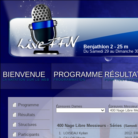
Benjathlon 2 - 25 m
Du Samedi 29 au Dimanche 3
BIENVENUE
PROGRAMME
RÉSULTA
LA NATATION SUR LE WEB
PROGRAMMATION
POUR TOUT SAVOI
Programme
Épreuves Dames
Épreuves Messieur
Résultats
Structures
400 Nage Libre Messieurs - Séries
(Samedi 
1.
LOISEAU Kylian
2012
F
Participants