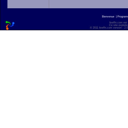
Bienvenue
|
Progra
liveffn.com est
Ce site exploite
© 2011 liveffn.com version : 2.