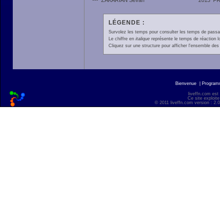
---
ZAKARIAN Sevan
2013
F
LÉGENDE :
Survolez les temps pour consulter les temps de passage 
Le chiffre en
italique
représente le temps de réaction l
Cliquez sur une structure pour afficher l'ensemble des 
Bienvenue
|
Progra
liveffn.com est
Ce site exploite
© 2011 liveffn.com version : 2.