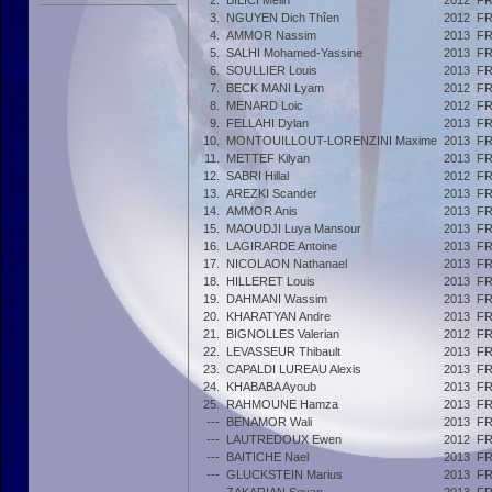
2.
BILICI Melih
2012
F
3.
NGUYEN Dich Thîen
2012
F
4.
AMMOR Nassim
2013
F
5.
SALHI Mohamed-Yassine
2013
F
6.
SOULLIER Louis
2013
F
7.
BECK MANI Lyam
2012
F
8.
MENARD Loic
2012
F
9.
FELLAHI Dylan
2013
F
10.
MONTOUILLOUT-LORENZINI Maxime
2013
F
11.
METTEF Kilyan
2013
F
12.
SABRI Hillal
2012
F
13.
AREZKI Scander
2013
F
14.
AMMOR Anis
2013
F
15.
MAOUDJI Luya Mansour
2013
F
16.
LAGIRARDE Antoine
2013
F
17.
NICOLAON Nathanael
2013
F
18.
HILLERET Louis
2013
F
19.
DAHMANI Wassim
2013
F
20.
KHARATYAN Andre
2013
F
21.
BIGNOLLES Valerian
2012
F
22.
LEVASSEUR Thibault
2013
F
23.
CAPALDI LUREAU Alexis
2013
F
24.
KHABABA Ayoub
2013
F
25.
RAHMOUNE Hamza
2013
F
---
BENAMOR Wali
2013
F
---
LAUTREDOUX Ewen
2012
F
---
BAITICHE Nael
2013
F
---
GLUCKSTEIN Marius
2013
F