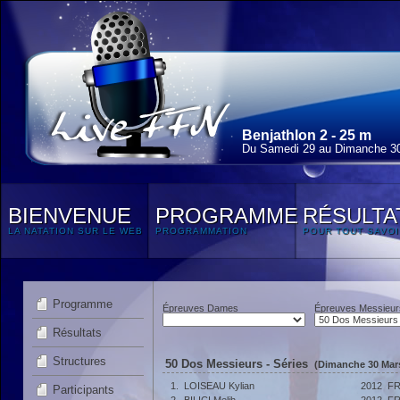
Benjathlon 2 - 25 m
Du Samedi 29 au Dimanche 3
BIENVENUE
PROGRAMME
RÉSULTA
LA NATATION SUR LE WEB
PROGRAMMATION
POUR TOUT SAVOI
Programme
Épreuves Dames
Épreuves Messieur
Résultats
Structures
50 Dos Messieurs - Séries
(Dimanche 30 Mars
1.
LOISEAU Kylian
2012
F
Participants